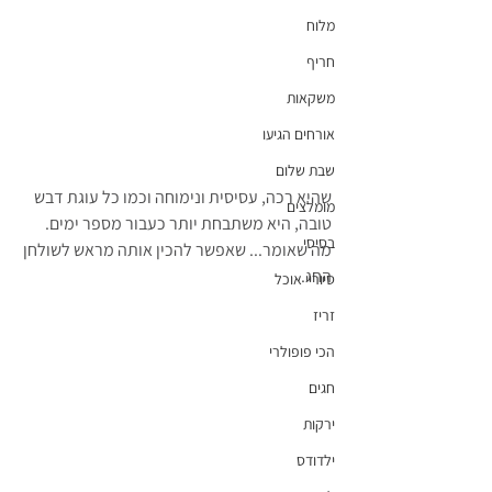
מלוח
חריף
משקאות
אורחים הגיעו
שבת שלום
שהיא רכה, עסיסית ונימוחה וכמו כל עוגת דבש 
מומלצים
טובה, היא משתבחת יותר כעבור מספר ימים.
בסיסי
מה שאומר... שאפשר להכין אותה מראש לשולחן 
החג.
סיוריי אוכל
זריז
הכי פופולרי
חגים
ירקות
ילדודס