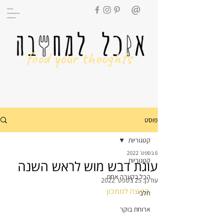
food your thoughts
פוסט
קטגוריות
6 בספט׳ 2022
קטגוריות
עוגת דבש מוש לראש השנה
הכל בקערה אחת
עודכן:
25 בספט׳ 2022
קפיצה למתכון
חלבי
ארוחת בוקר