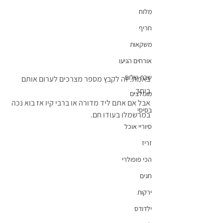
מלוח
חריף
משקאות
אורחים הגיעו
שבת שלום
באמת. זה לקבץ מספר מצרכים לערום אותם 
ביחד.
מומלצים
אבל אם אתם ליד מדורה או ברבי קיו אז בוא נכה 
בסיסי
במרשמלו בעודו חם.
סיוריי אוכל
זריז
הכי פופולרי
חגים
ירקות
ילדודס