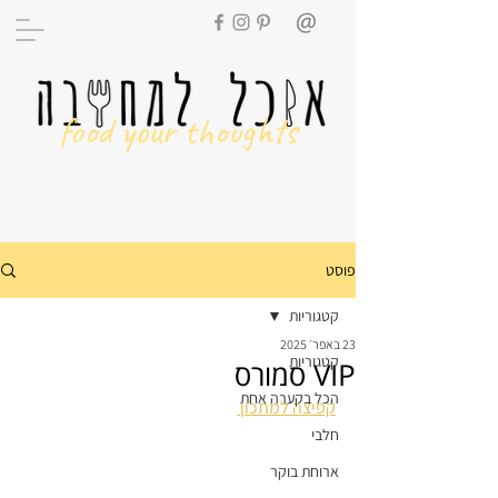
food your thoughts
פוסט
קטגוריות
23 באפר׳ 2025
קטגוריות
VIP סמורס
הכל בקערה אחת
קפיצה למתכון 
חלבי
ארוחת בוקר