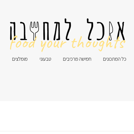
food your thoughts
כל המתכונים
חמישה מרכיבים
טבעוני
מומלצים