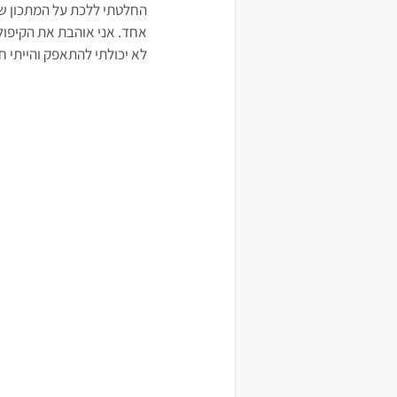
החלטתי ללכת על המתכון של KING ARTHUR, מכמה סיב
אחד. אני אוהבת את הקיפול ועיצוב, ושתיים. 16 
לא יכולתי להתאפק והייתי ח