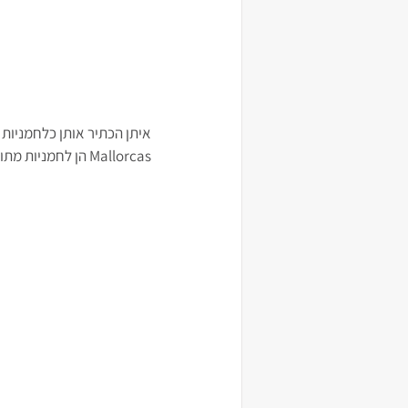
איתן הכתיר אותן כלחמניות ע
Mallorcas הן לחמניות מתוקות שמקורן מפורטו ריקו, הן מעוצבות כמו שבלול ומוגשות לארוחת בוקר, לצד הקפה.