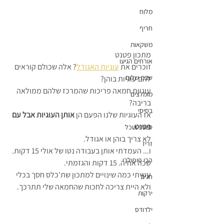
מלוח
חריף
משקאות
מתכון פטנט
אורחים הגיעו
זוכרים את 
עוגיות האגודל
? אלה שכולם קוראים 
שבת שלום
להם עוגיות בוהן? 
עוגיות חמאה פריכות שהמרכז שלהם ממולאה 
מומלצים
בריבה?
בסיסי
אז העוגיות שלנו הפעם הן 
אותן העוגיות אבל עם 
פטנט
.
סיוריי אוכל
לא צריך בוהן או אגודל.
זריז
ו... העמדתי אותן בעבודה נטו של אולי 15 דקות. 
הכי פופולרי
שכה אחיה. 15 דקות והגזמתי.
עשיתי כמה שינויים למתכון שת'כלס חסך בכלי 
חגים
ולא היית צריכה לחכות שהחמאה שלי תתרכך.
ירקות
ילדודס