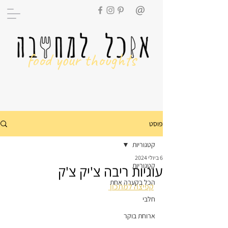
food your thoughts
פוסט
קטגוריות
6 ביולי 2024
קטגוריות
עוגיות ריבה צ'יק צ'ק
הכל בקערה אחת
קפיצה למתכון 
חלבי
ארוחת בוקר