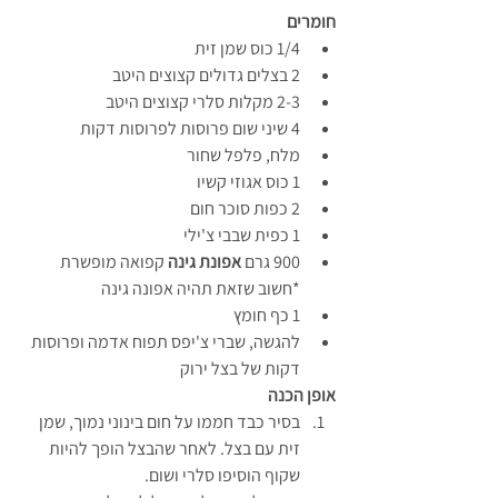
חומרים
1/4 כוס שמן זית
2 בצלים גדולים קצוצים היטב
2-3 מקלות סלרי קצוצים היטב
4 שיני שום פרוסות לפרוסות דקות
מלח, פלפל שחור
1 כוס אגוזי קשיו
2 כפות סוכר חום
1 כפית שבבי צ'ילי
900 גרם 
אפונת גינה
 קפואה מופשרת
*חשוב שזאת תהיה אפונה גינה
1 כף חומץ
להגשה, שברי צ'יפס תפוח אדמה ופרוסות 
דקות של בצל ירוק
אופן הכנה
בסיר כבד חממו על חום בינוני נמוך, שמן 
זית עם בצל. לאחר שהבצל הופך להיות 
שקוף הוסיפו סלרי ושום. 