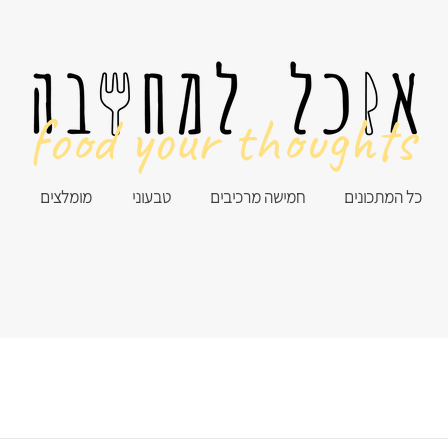
food your thoughts
כל המתכונים
חמישה מרכיבים
טבעוני
מומלצים