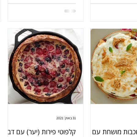
פולסים במעבד, אפיה קצרה
א את הבית עושה חצי
תוקות, חמצמצות פריכיות
אה צרופה בכל ביס.
31 באוק׳ 2021
שכבות מושחת עם
קלפוטי פירות (יער) עם דבש