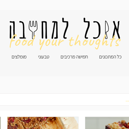
food your thoughts
כל המתכונים
חמישה מרכיבים
טבעוני
מומלצים