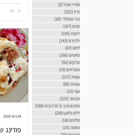
אחד). כמה 
סיוריי אוכל
(3)
3 פוסטים
והריח שממל
זריז
(252)
252 פוסטים
מהעבודה. מ
הכי פופולרי
(20)
20 פוסטים
וממכרות. הנ
חגים
(167)
167 פוסטים
ירקות
(105)
105 פוסטים
ילדודס
(143)
143 פוסטים
לחם
(67)
67 פוסטים
מאפים
(166)
166 פוסטים
מרקים
(55)
55 פוסטים
ממרחים
(19)
19 פוסטים
עוגות
(157)
157 פוסטים
עוגיות
(85)
85 פוסטים
עוף
(15)
15 פוסטים
טבעוני
(223)
223 פוסטים
מתכונים ב-5 מרכיבים
(168)
168 פוסטים
ללא גלוטן
(250)
250 פוסטים
30 ביוני 2025
סלטים
(18)
18 פוסטים
פסטה
(15)
15 פוסטים
פודינג 
שבועות
(20)
20 פוסטים