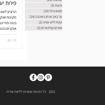
פירות יע
פיצות
(3)
3 פוסטים
חופש גדול
(10)
10 פוסטים
הרעיון לעוג
טו' באב או חג האהבה
(14)
14 פוסטים
מקינוח שנקר
קינוח ללא אפיה
(2)
2 פוסטים
בננה פודינג
סיורים קולינארים
(2)
2 פוסטים
אוהבים בננות
בננות. טאדם
2021
כל הזכויות שמורות לליאת שירית