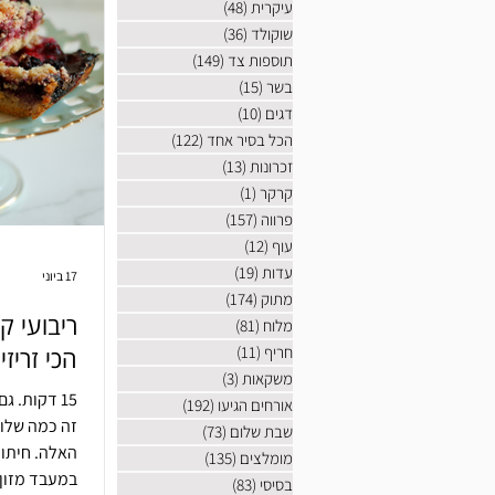
עיקרית
(48)
48 פוסטים
שוקולד
(36)
36 פוסטים
תוספות צד
(149)
149 פוסטים
בשר
(15)
15 פוסטים
דגים
(10)
10 פוסטים
הכל בסיר אחד
(122)
122 פוסטים
זכרונות
(13)
13 פוסטים
קרקר
(1)
פוסט 1
פרווה
(157)
157 פוסטים
עוף
(12)
12 פוסטים
עדות
(19)
19 פוסטים
17 ביוני
מתוק
(174)
174 פוסטים
ריבועי ק
מלוח
(81)
81 פוסטים
חריף
(11)
11 פוסטים
הכי זריז
משקאות
(3)
3 פוסטים
אורחים הגיעו
(192)
192 פוסטים
זה כמה שלו
שבת שלום
(73)
73 פוסטים
האלה.
מומלצים
(135)
135 פוסטים
במעבד מזון 
בסיסי
(83)
83 פוסטים