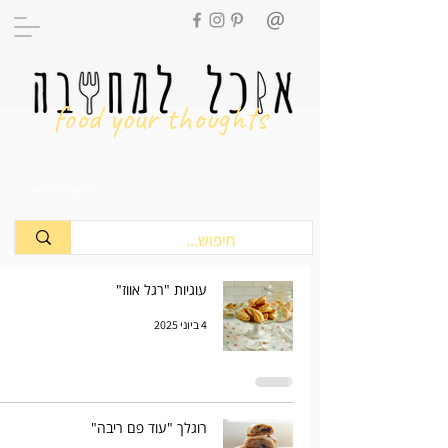
food your thoughts
מתכונים
עוגיות "רגל אווז"
4 ביוני 2025
רוגלך "עוד פם ריבה"