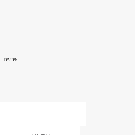
אירועים