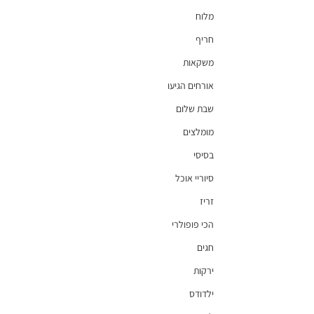
מלוח
חריף
משקאות
אורחים הגיעו
שבת שלום
מומלצים
בסיסי
סיוריי אוכל
זריז
הכי פופולרי
חגים
ירקות
ילדודס