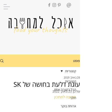
food your thoughts
פוסט
קטגוריות
28 באוק׳ 2019
קטגוריות
עוגת דלעת בחושה של SK
הכל בקערה אחת
עודכן:
23 באוק׳ 2022
קפיצה למתכון  
חלבי
ארוחת בוקר