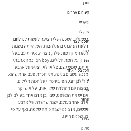
חורף
קינוחים אחרים
עיקרית
שוקולד
כשאיליין השכנה שלי הציעה לעשות לנו 
לחם 
תוספות צד
דלעת
 הנהנתי בהתלהבות. היא הייתה בשנות 
בשר
ה80 המוקדמות שלה, נוצריה, אירית עם בעל 
שניגן על חמת חלילים. oh boy. כמה אהבתי 
דגים
אותם. שמש גשם, צל או לא, האיש על ארבע, 
הכל בסיר אחד
מנכש עשבים בגינה. אני זוכרת פעם אחת שהוא 
זכרונות
ניגן לבן זוגי, הפי בירפדיי על חמת חלילים, 
בחצות יום ההולדת שלו, אוח,  על איש יקר. 
קרקר
אם יש את המשפט, שבין בן אדם אחד בעולם לבן 
פרווה
אדם אחר בעולם, ישנה שרשרת של ארבע 
אנשים, אז ביננו ישבה כיתה שלמה. ואף על פי 
עוף
כן. שכנים היינו.
עדות
מתוק