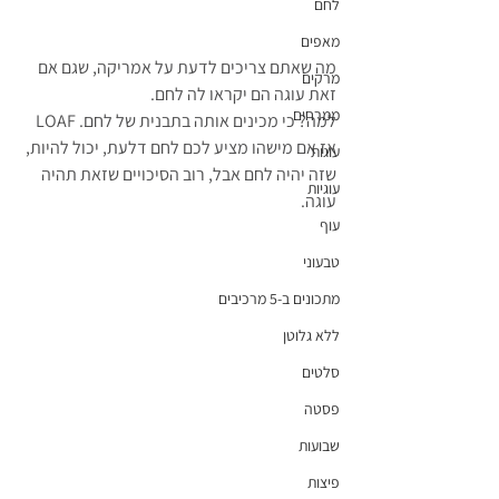
לחם
מאפים
מה שאתם צריכים לדעת על אמריקה, שגם אם 
מרקים
זאת עוגה הם יקראו לה לחם. 
ממרחים
למה? כי מכינים אותה בתבנית של לחם. LOAF
אז אם מישהו מציע לכם לחם דלעת, יכול להיות, 
עוגות
שזה יהיה לחם אבל, רוב הסיכויים שזאת תהיה 
עוגיות
עוגה.
עוף
טבעוני
מתכונים ב-5 מרכיבים
ללא גלוטן
סלטים
פסטה
שבועות
פיצות