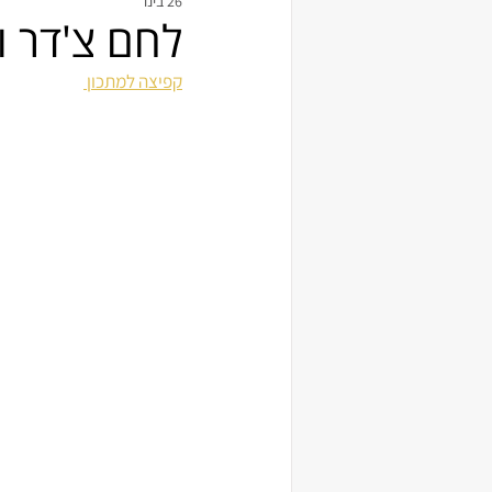
26 בינו׳
לחם צ'דר ו
קפיצה למתכון 