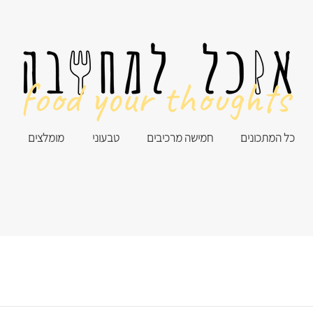
food your thoughts
כל המתכונים
חמישה מרכיבים
טבעוני
מומלצים