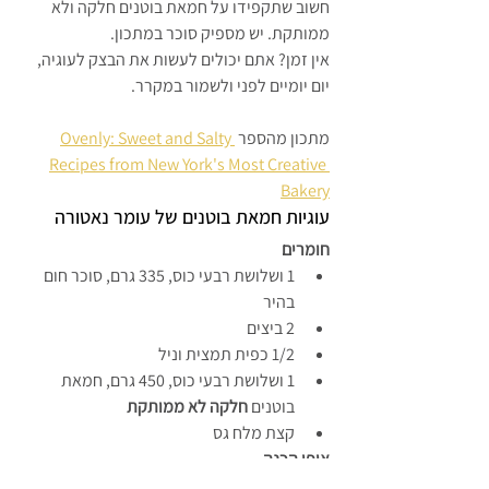
חשוב שתקפידו על חמאת בוטנים חלקה ולא 
ממותקת. יש מספיק סוכר במתכון.
אין זמן? אתם יכולים לעשות את הבצק לעוגיה, 
יום יומיים לפני ולשמור במקרר.
מתכון מהספר 
Ovenly: Sweet and Salty 
Recipes from New York's Most Creative 
Bakery
עוגיות חמאת בוטנים של עומר נאטורה
חומרים
1 ושלושת רבעי כוס, 335 גרם, סוכר חום 
בהיר
2 ביצים
1/2 כפית תמצית וניל
1 ושלושת רבעי כוס, 450 גרם, חמאת 
בוטנים 
חלקה לא ממותקת
קצת מלח גס
אופן הכנה
חממו את התנור לחום של 350 מעלות 