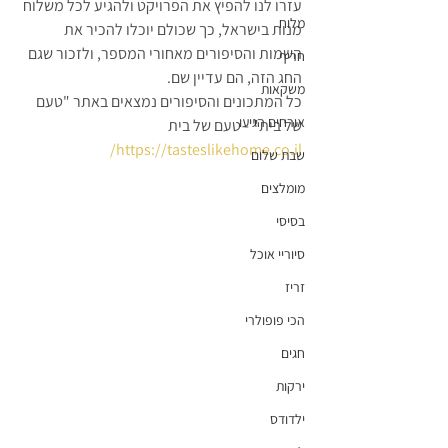
עזרו לנו להפיץ את הפרויקט ולהגיע לכל משלוח 
מלוח
מנות בישראל, כך שכולם יוכלו להכיר את 
השמות והסיפורים מאחורי המספר, ולזכור שגם 
חריף
החג הזה, הם עדיין שם.
משקאות
כל המתכונים והסיפורים נמצאים באתר "טעם 
אורחים הגיעו
של בית" - טעם של בית 
https://tasteslikehome.co.il/
שבת שלום
מומלצים
בסיסי
סיוריי אוכל
זריז
הכי פופולרי
חגים
ירקות
ילדודס