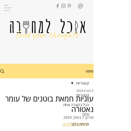
food your thoughts
פוסט
קטגוריות
5 במרץ 2024
קטגוריות
עוגיות חמאת בוטנים של עומר
הכל בקערה אחת
נאטורה
חלבי
עודכן:
7 באוק׳ 2024
קפיצה למתכון 
ארוחת בוקר