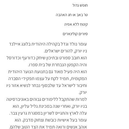
חופש גדול
טו' באב או חג האהבה
קינוח ללא אפיה
סיורים קולינארים
עומר נולד וגדל בקהילה היהודית בלונג איילנד 
ניו יורק, להורים ישראלים. 
הוא חובב ספורט ובתיכון שיחק כדורעף וכדורסל 
והיה הקפטן הנבחרת של בית ספרו. 
הוא היה פעיל מאוד גם בתנועת הנוער היהודית 
המקומית, תמיד לקח על עצמו תפקידי הסברה 
וחיבור לישראל עד שלבסוף נבחר ‎לנשיא אזור ניו 
יורק. 
למרות שהתקבל ללימודים גבוהים באוניברסיטה 
בניו יורק, ואחרי שנה במכינת גליל עליון, הוא 
עלה לארץ והתגייס לשריון במסגרת גרעין צבר. 
עומר בעל אישיות כובשת וצחוק מדבק. הוא 
אוהב אנשים ורואה תמיד את הצד הטוב שלהם. 