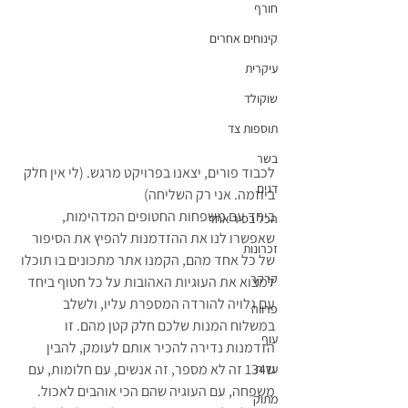
חורף
קינוחים אחרים
עיקרית
שוקולד
תוספות צד
בשר
לכבוד פורים, יצאנו בפרויקט מרגש. (לי אין חלק 
דגים
ביוזמה. אני רק השליחה)
ביחד עם משפחות החטופים המדהימות, 
הכל בסיר אחד
שאפשרו לנו את ההזדמנות להפיץ את הסיפור 
זכרונות
של כל אחד מהם, הקמנו אתר מתכונים בו תוכלו 
קרקר
למצוא את העוגיות האהובות על כל חטוף ביחד 
עם גלויה להורדה המספרת עליו, ולשלב 
פרווה
במשלוח המנות שלכם חלק קטן מהם. זו 
עוף
הזדמנות נדירה להכיר אותם לעומק, להבין 
ש134 זה לא מספר, זה אנשים, עם חלומות, עם 
עדות
משפחה, עם העוגיה שהם הכי אוהבים לאכול.
מתוק