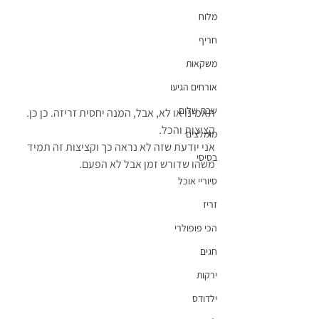
מלוח
חריף
משקאות
אורחים הגיעו
שבת שלום
תאמינו או לא, אבל, המנה יחסית זריזה. כן כן. 
קציצות והכל.
מומלצים
אני יודעת שזה לא נראה כך וקציצות זה תמיד 
בסיסי
משהו שדורש זמן אבל לא הפעם.
סיוריי אוכל
זריז
הכי פופולרי
חגים
ירקות
ילדודס