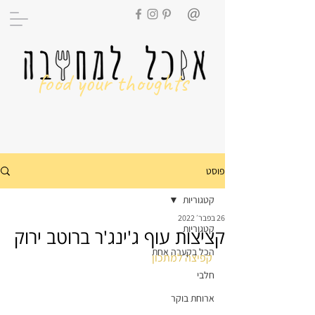
food your thoughts
פוסט
קטגוריות
26 בפבר׳ 2022
קטגוריות
קציצות עוף ג'ינג'ר ברוטב ירוק
הכל בקערה אחת
קפיצה למתכון
חלבי
ארוחת בוקר