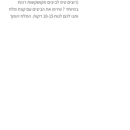
(רוצים טיפ לביצים מקושקשות רכות 
במיוחד ? טירפו את הביצים עם קצת מלח 
ותנו להם לנוח 10-15 דקות. המלח יהפוך 
אותן ליותר נוזליות ואם אתם רוצים להדר 
במיוחד, שימו כמה כפות שמנת מתוקה 
במחבת, תנו להם לבעבע ואז תוסיפו את 
הביצים בזרימה איטית)
פירסו טורטיה.
פזרו מעט גבינות מגורדות.
שימו את שיכבת הביצים.
פזרו שוב מעט גבינה מגורדת.
פזרו מעט מטבוחה (אם אים מטבוחה אז 
סלסת עגבניות תעשה את העבודה.) מעל.
פזרו מעט ירוקים. שוב מעט גבינות 
מגורדות ואז טורטיה מלמעלה.
איזה שנדוויץ לתפארת.
עכשיו מגיע החלק הכיפי.
במחבת נון סטיק, על חום בינוני, שימו שמן 
זית ותנו לו להתחמם מעט.