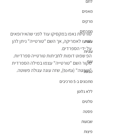
לחם
מאפים
מרקים
ממרחים
טורטיות נאפו במקסיקו עוד לפני שהאירופאים 
הגיעו לאמריקה, אך השם "טורטייה" ניתן להן 
עוגות
על ידי הספרדים. 
עוגיות
הפ שפוט דומות לחביתות טורטייה ספרדיות. 
עוף
מקור השם "טורטייה" עצמו במילה הספרדית 
"טורטה" (torta), שזה עוגה עגולה פשוטה.
טבעוני
מתכונים ב-5 מרכיבים
ללא גלוטן
סלטים
פסטה
שבועות
פיצות