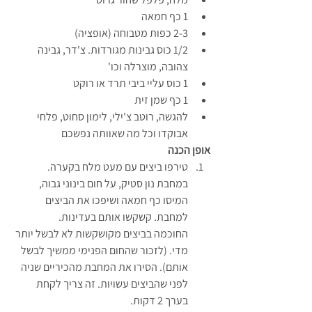
1 כף חמאה
2-3 כפות מטבוחה (אופציה)
1/2 כוס גבינות מגורדות. צ'דר, גבינה 
צהובה, מוצרלה וכו'
1 כוס עליי ביבי תרד או רוקט
1 כף שמן זית
להגשה, רוטב צ'ילי, לימון סחוט, פלחי 
אבוקדו וכל מה שאוותה נפשכם
אופן הכנה
טירפו ביצים עם מעט מלח בקערה.
במחבת נון סטיק, על חום בינוני גבוה, 
המיסו כף חמאה ושיפכו את הביצים 
למחבת. קשקשו אותם בעדינות.
החוכמה בביצים מקושקשות לא לבשל יותר 
מדי. (לזכור שהחום הפנימי ממשיך לבשל 
אותם). הסירו את המחבת מהכיריים שניה 
לפני שהביצים עשויות. זה צריך לקחת 
בערך 2 דקות.