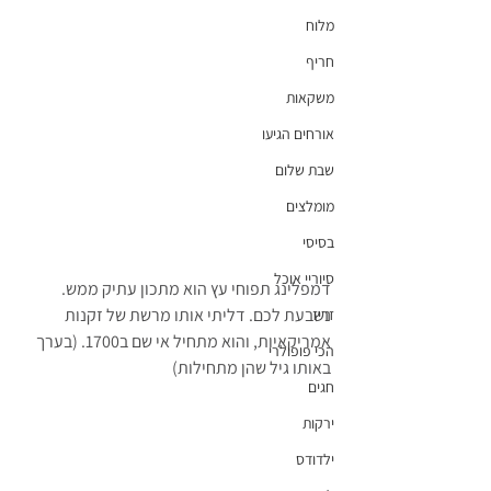
מלוח
חריף
משקאות
אורחים הגיעו
שבת שלום
מומלצים
בסיסי
סיוריי אוכל
דמפלינג תפוחי עץ הוא מתכון עתיק ממש. 
נשבעת לכם. דליתי אותו מרשת של זקנות 
זריז
אמריקאיות, והוא מתחיל אי שם ב1700. (בערך 
הכי פופולרי
באותו גיל שהן מתחילות)
חגים
ירקות
ילדודס