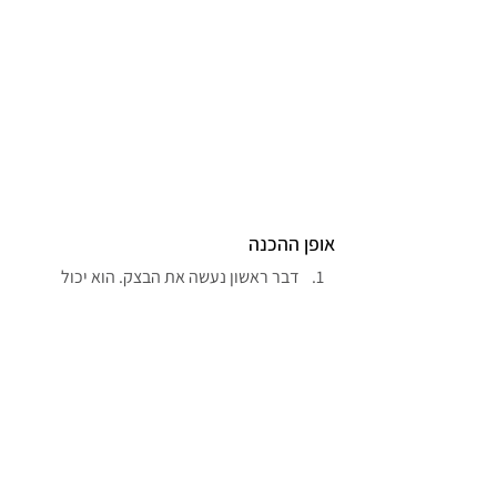
אופן ההכנה
דבר ראשון נעשה את הבצק. הוא יכול 
לשבת במקרר ולחכות לנו עד שלושה ימים. 
אז זה יתרון
בקערה גדולה שימו את הקמח עם המלח. 
ערבבו היטב. הוסיפו קוביות מרגרינה קרות 
ופוררו עם האצבעות את המרגרינה לתוך 
הקמח עד שכל הקמח פירורי. הוסיפו 
בהדרגה את מי הקרח והתחילו לעבד את 
הבצק עד שהוא מתאחה. אם הבצק מרגיש 