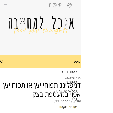
food your thoughts
פוסט
קטגוריות
29 באוג׳ 2020
קטגוריות
דמפלינג תפוחי עץ או תפוח עץ
הכל בקערה אחת
אפוי במעטפת בצק
חלבי
עודכן:
19 בספט׳ 2022
קפיצה למתכון
ארוחת בוקר