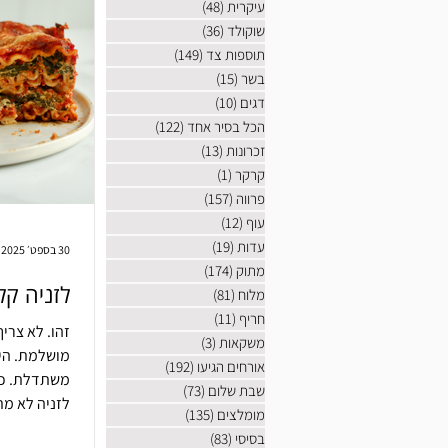
עיקרית
(48)
48 פוסטים
שוקולד
(36)
36 פוסטים
תוספות צד
(149)
149 פוסטים
בשר
(15)
15 פוסטים
דגים
(10)
10 פוסטים
הכל בסיר אחד
(122)
122 פוסטים
זכרונות
(13)
13 פוסטים
קרקר
(1)
פוסט 1
פרווה
(157)
157 פוסטים
עוף
(12)
12 פוסטים
עדות
(19)
19 פוסטים
30 בספט׳ 2025
מתוק
(174)
174 פוסטים
לזניה קל
מלוח
(81)
81 פוסטים
חריף
(11)
11 פוסטים
זהו. לא צריך
משקאות
(3)
3 פוסטים
מושלמת. היו
אורחים הגיעו
(192)
192 פוסטים
משתדלת. ככ
שבת שלום
(73)
73 פוסטים
לזניה לא מ
מומלצים
(135)
135 פוסטים
בסיסי
(83)
83 פוסטים