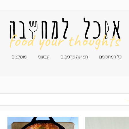
food your thoughts
כל המתכונים
חמישה מרכיבים
טבעוני
מומלצים