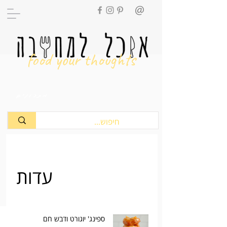
food your thoughts
מתכונים
עדות
ספינג' יוגורט ודבש חם