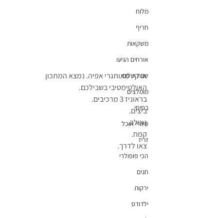
מלוח
חריף
משקאות
אורחים הגיעו
או קי. מאותגרי אפיה. נמצא המתכון 
שבת שלום
האולטימטיבי בשבילכם.
מומלצים
בראוניז 3 מרכיבים.
בסיסי
ביצים.
נוטלה.
סיוריי אוכל
קמח.
זריז
צאו לדרך.
הכי פופולרי
חגים
ירקות
ילדודס