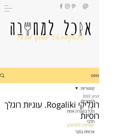
food your thoughts
פוסט
קטגוריות
2 בינו׳ 2022
קטגוריות
רוֹגְלִיקִי Rogaliki. עוגיות רוגלך
הכל בקערה אחת
רוסיות
חלבי
קפיצה למתכון
ארוחת בוקר