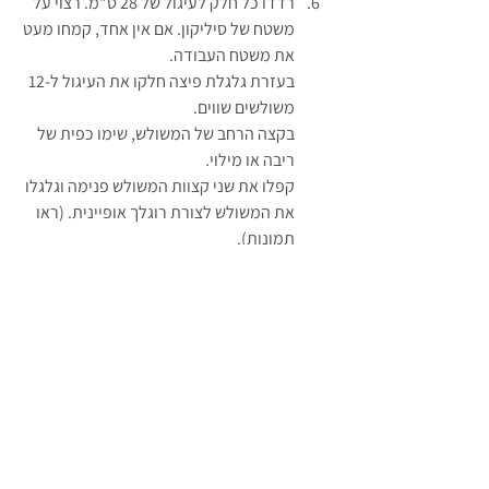
רדדו כל חלק לעיגול של 28 ס"מ. רצוי על 
משטח של סיליקון. אם אין אחד, קמחו מעט 
את משטח העבודה.
בעזרת גלגלת פיצה חלקו את העיגול ל-12 
משולשים שווים.
בקצה הרחב של המשולש, שימו כפית של 
ריבה או מילוי.
קפלו את שני קצוות המשולש פנימה וגלגלו 
את המשולש לצורת רוגלך אופיינית. (ראו 
תמונות).
הניחו את העוגיה בתבנית אפיה.
חיזרו על התהליך עם שאר המשולשים.
חיזרו על התהליך עם שאר חלקי הבצק.
כסו את תבנית האפיה עם העוגיות בניילון 
נמד והניחו לבן להכפיל את גודלן. זה יכול 
לקחת חצי שעה וזה יכול לקחת שעתיים.
חממו את התנור לחום של 180 מעלות 
ישראל ו350 מעלות אמריקה.
הכניסו את העוגיות למשך 15-20 דקות או 