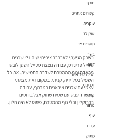
חורף
קינוחים אחרים
עיקרית
שוקולד
תוספות צד
בשר
כשרק הגיעתי לארה"ב ציפיתי שיהיו לי שכנים 
דגים
סטייל פרינדס, עבודה נוצצת סטייל השטן לובש 
פראדה ונוף מהמטבח לשדרה החמישית. את כל 
הכל בסיר אחד
השפיל בטלויזיה, קניתי. במקום זאת מצאתי 
זכרונות
עצמי עם שכנים איראנים במרתף, עבודה 
במשרד עבש עם שטיח שחוק אצל בדוסים 
קרקר
בברוקלין ובלי נוף מהמטבח, פשוט לא היה חלון.
פרווה
עוף
עדות
מתוק