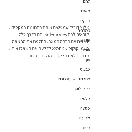
לחם
מאפים
מרקים
אלו כדורים שמגישים אותם בחתונות במקסיקו. 
ממרחים
קוראים להם Rolvorones והם בדרך כלל 
עוגות
עשויים עם הרבה חמאה. החלפנו את החמאה 
בשמן קוקוס שמחמיא לדלעת אם תשאלו אותי. 
עוגיות
כדורי דלעת ופאקן. כמו סתו בכדור.
עוף
טבעוני
מתכונים ב-5 מרכיבים
ללא גלוטן
סלטים
פסטה
שבועות
פיצות