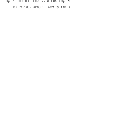
אבקת הסוכר וגוללו את הכדור בתוך אבקת 
הסוכר עד שהכדור מצופה מכל צדדיו.
המתכון נלקח מקוקי אנד קייט
טבעוני
עוגיות