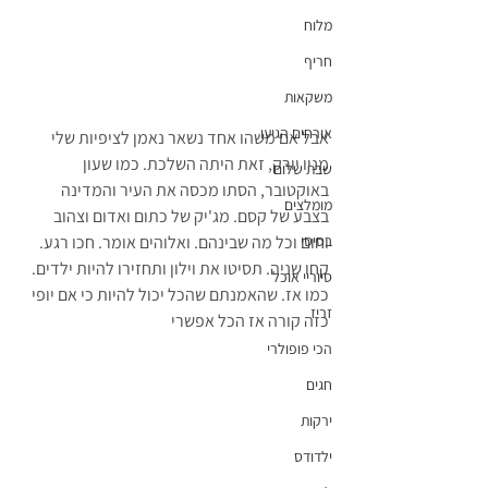
מלוח
חריף
משקאות
אורחים הגיעו
אבל אם משהו אחד נשאר נאמן לציפיות שלי 
מניו יורק, זאת היתה השלכת. כמו שעון 
שבת שלום
באוקטובר, הסתו מכסה את העיר והמדינה 
מומלצים
בצבע של קסם. מג'יק של כתום ואדום וצהוב 
בסיסי
וחום וכל מה שבינהם. ואלוהים אומר. חכו רגע. 
קחו שניה. תסיטו את וילון ותחזירו להיות ילדים. 
סיוריי אוכל
כמו אז. שהאמנתם שהכל יכול להיות כי אם יופי 
זריז
כזה קורה אז הכל אפשרי
הכי פופולרי
חגים
ירקות
ילדודס