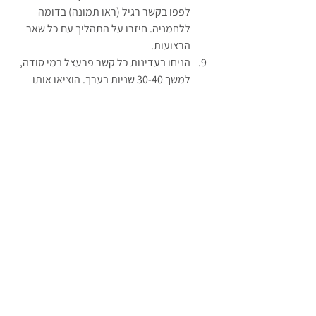
לפפו בקשר רגיל (ראו תמונה) בדומה 
ללחמניה. חיזרו על התהליך עם כל שאר 
הרצועות.
הניחו בעדינות כל קשר פרעצל במי סודה, 
למשך 30-40 שניות בערך. הוציאו אותו 
בעזרת כף מסוננת והניחו אותו בתבנית 
האפיה. חיזרו על התהליך עם שאר 
הקשרים.
בעזרת מברשת, מירחו ביצה טרופה על פני 
הפרעצל ופזרו מלח גס.
הכניסו לתנור למשך 15-20 דקות או עד 
שמתקבל צבע שחום יפה.