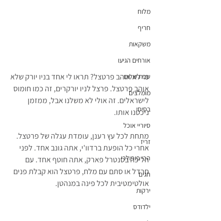
מלוח
חריף
משקאות
אורחים הגיעו
מי לא אוהב פרטצל? תראו לי אחד בניו יורק שלא 
שבת שלום
אוהב פרטצל. פרצל לניו יורקרים, זה כמו חומוס 
מומלצים
לישראלים. זה אולי לא משלנו אבל, ממזמן 
בסיסי
ניכסנו אותו.
סיוריי אוכל
מתחת לכל עץ רענן, עומדת עגלה של פרטצל. 
זריז
אחרי כל הופעת ברדוו'י, אתה גונב אחד. לפני 
הכי פופולרי
הליכה בסנטרל פארק, אתה חוטף אחד. עם 
חרדל או סתם עם מלח, פרטצל הוא קבלת פנים 
חגים
אולטימטיבית לכל פינה במנהטן.
ירקות
ילדודס