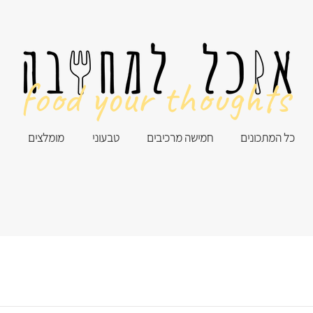
food your thoughts
כל המתכונים
חמישה מרכיבים
טבעוני
מומלצים