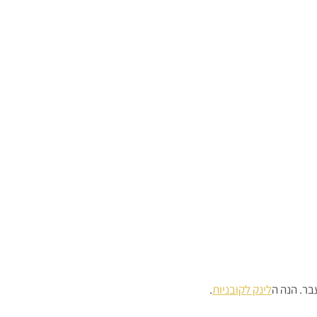
בר. הנה ה
לינק לקובניות
.