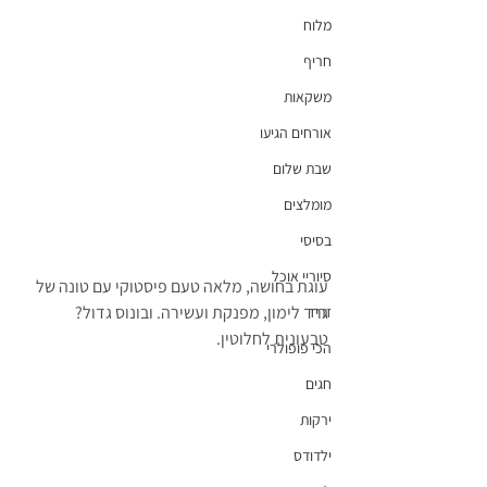
מלוח
חריף
משקאות
אורחים הגיעו
שבת שלום
מומלצים
בסיסי
סיוריי אוכל
עוגת בחושה, מלאה טעם פיסטוקי עם טונה של 
גרד לימון, מפנקת ועשירה. ובונוס גדול? 
זריז
טבעונית לחלוטין.
הכי פופולרי
חגים
ירקות
ילדודס