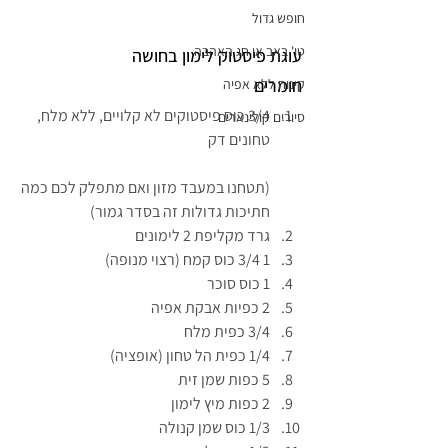
חופש גדול
טו' באב או חג האהבה
עוגת פיסטוק לימון בחושה
חומרים
קינוח ללא אפיה
3/4 כוס פיסטוקים לא קלויים, ללא מלח, 
סיורים קולינארים
טחונים דק
(תטחנו במעבד מזון ואם מתפלק לכם כמה 
חתיכות גדולות זה בסדר גמור)
גרד מקליפת 2 לימונים
1 3/4 כוס קמח (רצוי מנופה)
1 כוס סוכר
2 כפיות אבקת אפיה
3/4 כפית מלח
1/4 כפית הל טחון (אופציה)
5 כפות שמן זית
2 כפות מיץ לימון
1/3 כוס שמן קנולה