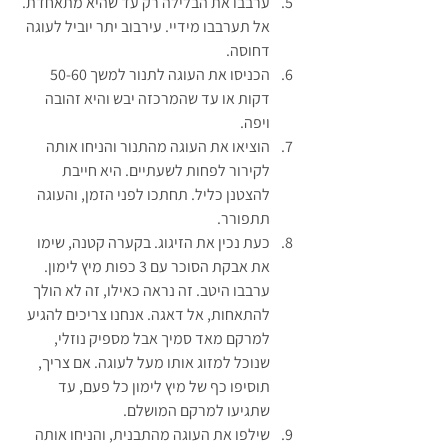
ערבבו את הבלילה רק עד שהיא מתאחדת. 
אל תערבבו מידיי. עירבוב יתר יוביל לעוגה 
דחוסה.
הכניסו את העוגה לתנור למשך 50-60 
דקות או עד שהמרכזה יבש והיא זהובה 
ויפה.
הוציאו את העוגה מהתנור והניחו אותה 
לקירור לפחות לשעתיים. היא חייבת 
להצטנן כליל. תחתכו לפני הזמן, והעוגה 
תתפורר.
כעת נכין את הזיגוג. בקערה קטנה, שימו 
את אבקת הסוכר עם 3 כפות מיץ לימון. 
ערבבו היטב. זה נראה כאילו, זה לא הולך 
להתאחות, אל דאגה. אנחנו צריכים להגיע 
למרקם מאד סמיך אבל מספיק נוזלי, 
שנוכל למזוג אותו מעל לעוגה. אם צריך, 
תוסיפו כף של מיץ לימון כל פעם, עד 
שתגיעו למרקם המושלם.
שילפו את העוגה מהתבנית, והניחו אותה 