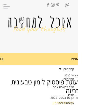
food your thoughts
פוסט
קטגוריות
9 ביולי 2020
קטגוריות
עוגת פיסטוק לימון טבעונית
הכל בקערה אחת
זריזה
חלבי
עודכן:
15 בספט׳ 2021
קפיצה למתכון
ארוחת בוקר