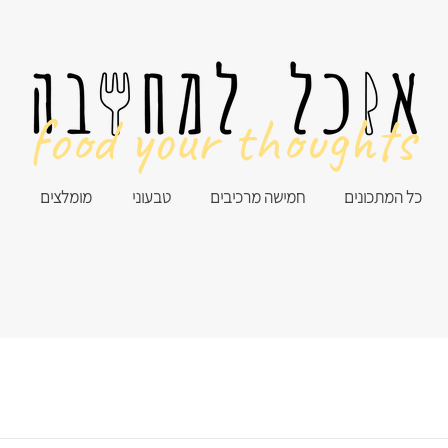
food your thoughts
כל המתכונים
חמישה מרכיבים
טבעוני
מומלצים