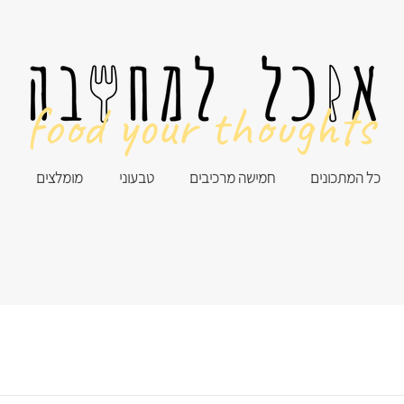
food your thoughts
כל המתכונים
חמישה מרכיבים
טבעוני
מומלצים