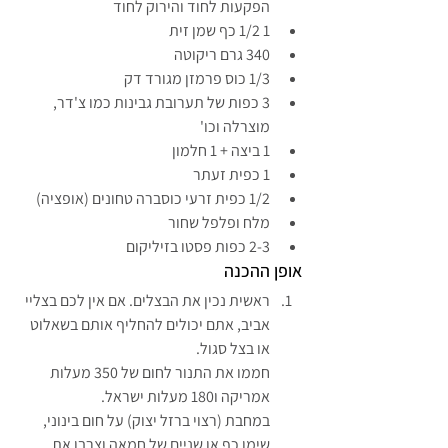
הפקעות לחוד והירוק לחוד
1 1/2 כף שמן זית
340 גרם ריקוטה
1/3 כוס פרמזן מגורד דק
3 כפות של תערובת גבינות כמו צ'דר, 
מוצרלה וכו'
1 ביצה + 1 חלמון
1 כפית זעתר
1/2 כפית זרעי כוסברה טחונים (אופציה)
מלח ופלפל שחור
2-3 כפות פסטו בזיליקום
אופן ההכנה
ראשית נכין את הבצלים. אם אין לכם בצליי 
אביב, אתם יכולים להחליף אותם בשאלוט 
או בצל סגול.
חממו את התנור לחום של 350 מעלות 
אמריקה ו180 מעלות ישראל.
במחבת (רצוי ברזל יצוק) על חום בינוני, 
שימו כף או שניים של חמאה וצרבו את 