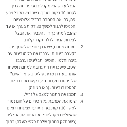
הבצל עד שהוא מקבל צבע יפה, זה צריך 
לקחת 10 דקות בערך. כשהבצל מקבל צבע 
יפה, כסו את המחבת ברדיד אלומיניום 
והכניסו לתנור למשך 30 דקות בערך או עד 
שהבצל מתרכך דיו. העבירו את הבצל 
לצלחת הניחו לו להתקרר קלות.
באותה מחבת, שימו כף וחצי של שמן זית. 
בקערה בינונית, ערבבו את כל הגבינות עם 
ביצה וחלמון. הוסיפו תבלינים וערבבו 
היטב. שיפכו את התערובת למחבת ושטחו 
אותה בעזרת מרית סיליקון. שימו "איים" 
של פסטו בתערובת. עם קיסם ערבבו את 
הפסטו בגבינות. (ראו תמונה)
חממו את התנור למצב של גריל.
שימו את המחבת על הכיריים על חום נמוך 
למשך 10 דקות בערך או עד שאנחנו רואים 
שהשוליים מקבלים צבע. הניחו את הבצלים 
(כשהחלק החתוך שלהם כלפי מעלה) בתוך 