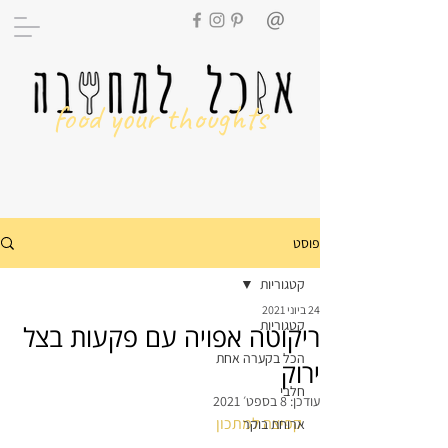
food your thoughts
פוסט
קטגוריות
24 ביוני 2021
קטגוריות
ריקוטה אפויה עם פקעות בצל
הכל בקערה אחת
ירוק
חלבי
עודכן:
8 בספט׳ 2021
קפיצה למתכון
ארוחת בוקר