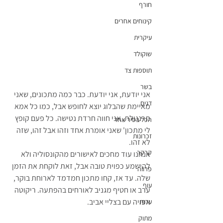
חורף
קינוחים אחרים
עיקרית
שוקולד
תוספות צד
בשר
אני יודעת, אני יודעת. כבר כמה מתכונים, שאני 
דגים
מאיימת שהבלוג יוצא לחופש אבל, כמו כל אמא 
תרנגולת, אני חווה חרדת נטישה. כל פעם קופץ 
הכל בסיר אחד
לי מתכון' שאני אומרת אחד וזהו אבל זהו, שזה 
זכרונות
לא זהו.
קרקר
אנחנו עוד מחכים לאישורים מהקונסוליה ולא 
להישמע כפוית טובה אבל, זאת לוקחת את הזמן 
פרווה
שלה. עד אז, קחו מתכון חמדמד לארוחת בוקר, 
עוף
ערב או חטיף מגניב לאורחים בהפתעה. ריקוטה 
אפויה עם בצליי אביב.
עדות
מתוק