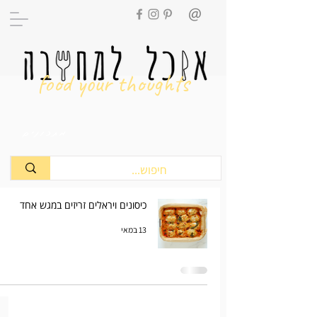
food your thoughts
מתכונים
כיסונים ויראלים זריזים במגש אחד
13 במאי