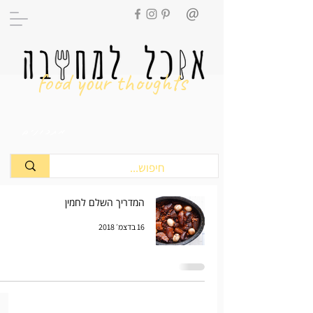
food your thoughts
מתכונים
המדריך השלם לחמין
16 בדצמ׳ 2018