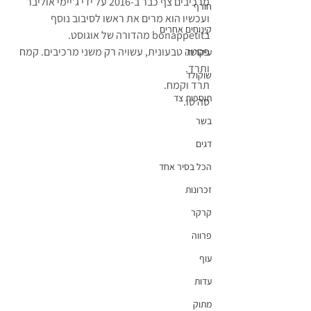
מרכיבים צף כבר ב-2016 על ידי ג'יימי אוליבר 
חורף
ועכשיו הוא מרים את ראשו לסיבוב נוסף 
קינוחים אחרים
בbonappetit מהדורה של אוגוסט.
פסטה טבעונית, עשויה רק משני מרכיבים. קמח 
עיקרית
ותרד.
שוקולד
תרד וקמח.
תוספות צד
סה טו.
בשר
דגים
הכל בסיר אחד
זכרונות
קרקר
פרווה
עוף
עדות
מתוק