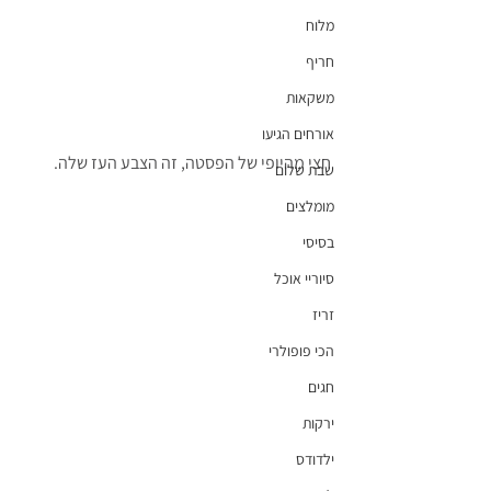
מלוח
חריף
משקאות
אורחים הגיעו
חצי מהיופי של הפסטה, זה הצבע העז שלה.
שבת שלום
מומלצים
בסיסי
סיוריי אוכל
זריז
הכי פופולרי
חגים
ירקות
ילדודס