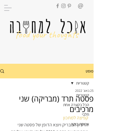
food your thoughts
פוסט
קטגוריות
25 באוג׳ 2022
קטגוריות
פסטה תרד (מבריקה) שני
הכל בקערה אחת
מרכיבים
חלבי
קפיצה למתכון
ארוחת בוקר
הרעיון המבריק ויוצא הדופן של פסטה שני 