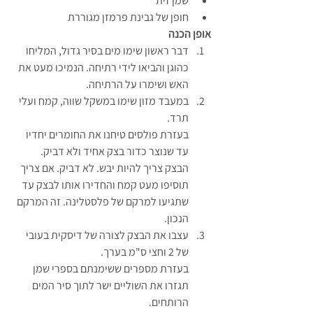
שמן זית
חופן של גבינת פרמזן מגוררת
אופן הכנה
דבר ראשון שימו מים בסיר גדול, המליחו 
כהוגן והביאו לידי רתיחה. הנמיכו מעט את 
האש ושימרו על הרתיחה.
במעבד מזון שימו במשקל שווה, קמח ועלי 
תרד.
בעזרת פולסים טיחנו את החומרים יחדיו 
עד שנוצר כדור בצק אחיד ולא דביק.
הבצק צריך להיות יבש. לא דביק. אם צריך 
תוסיפו מעט קמח והחדירו אותו לבצק עד 
שתגיעו למרקם של פלסטלינה. זה המרקם 
הנכון.
עצבו את הבצק לצורה של דיסקית בעובי 
של 2 וחצי ס"מ בערך.
בעזרת מספרים ששימנתם בספרי שמן 
תגזרו את השוליים ישר לתוך סיר המים 
הרותחים.