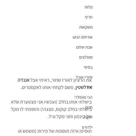
מלוח
חריף
משקאות
אורחים הגיעו
שבת שלום
מומלצים
בסיסי
סיוריי אוכל
את הרעיון לאורז שחור, ראיתי אצל 
אננדה 
אדלשטין
, משם לקחתי אותו לאקסטרים.
זריז
הכי פופולרי
בישלתי אותו בחלב (ועכשיו אני מצטערת שלא 
חגים
בישלתי בחלב קוקוס, פצצה!) והוספתי לו מקל 
של קינמון וחצי מקל וניל.
ירקות
ילדודס
תוסיפו איזה תוספות של פירות (משמש או 