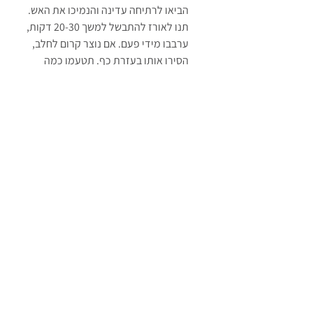
הביאו לרתיחה עדינה והנמיכו את האש. 
תנו לאורז להתבשל למשך 20-30 דקות, 
ערבבו מידי פעם. אם נוצר קרום לחלב, 
הסירו אותו בעזרת כף. תטעמו כמה 
גרגירים של אורז כדי לוודא שהאורז מבושל 
היטב.
סננו את האורז מהחלב ושימו את החלב 
בצד.
שימו את האורז בקערה גדולה. הוסיפו לו 
כמה כפות חלב (אתם תחליטו כמה) . פזרו 
פירות למכביר ופיסטוקים. פזרו מעל עליי 
נענע והזליפו טחינה גולמית עם דבש כאילו 
אין מחר.
מ ו ש ל ם .