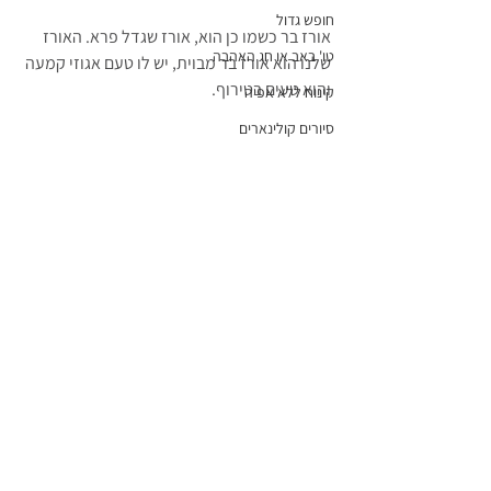
חופש גדול
אורז בר כשמו כן הוא, אורז שגדל פרא. האורז 
טו' באב או חג האהבה
שלנו הוא אורז בר מבוית, יש לו טעם אגוזי קמעה 
והוא טעים בטירוף.
קינוח ללא אפיה
סיורים קולינארים