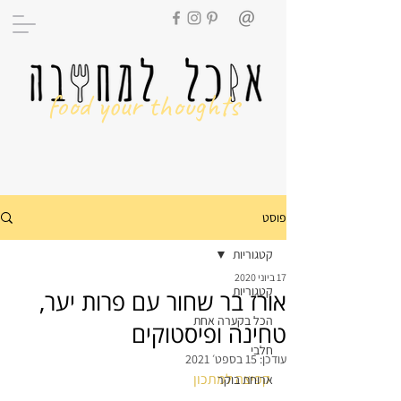
food your thoughts
פוסט
קטגוריות
17 ביוני 2020
קטגוריות
אורז בר שחור עם פרות יער,
הכל בקערה אחת
טחינה ופיסטוקים
חלבי
עודכן:
15 בספט׳ 2021
קפיצה למתכון
ארוחת בוקר