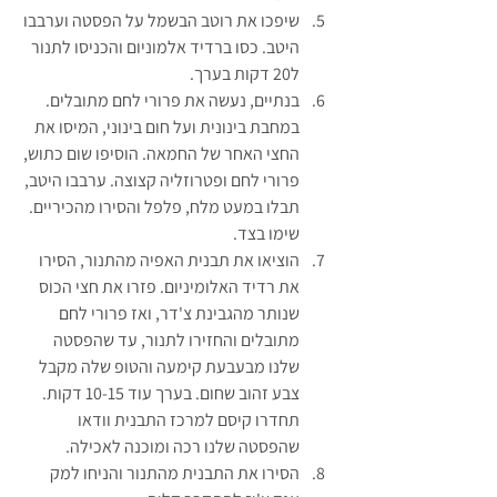
שיפכו את רוטב הבשמל על הפסטה וערבבו 
היטב. כסו ברדיד אלמוניום והכניסו לתנור 
ל20 דקות בערך.
בנתיים, נעשה את פרורי לחם מתובלים. 
במחבת בינונית ועל חום בינוני, המיסו את 
החצי האחר של החמאה. הוסיפו שום כתוש, 
פרורי לחם ופטרוזליה קצוצה. ערבבו היטב, 
תבלו במעט מלח, פלפל והסירו מהכיריים. 
שימו בצד.
הוציאו את תבנית האפיה מהתנור, הסירו 
את רדיד האלומיניום. פזרו את חצי הכוס 
שנותר מהגבינת צ'דר, ואז פרורי לחם 
מתובלים והחזירו לתנור, עד שהפסטה 
שלנו מבעבעת קימעה והטופ שלה מקבל 
צבע זהוב שחום. בערך עוד 10-15 דקות. 
תחדרו קיסם למרכז התבנית וודאו 
שהפסטה שלנו רכה ומוכנה לאכילה.
הסירו את התבנית מהתנור והניחו למק 