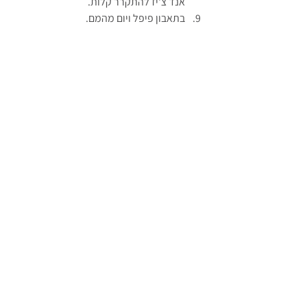
אנד צ'יז להתקרר קלות.
בתאבון פיפל ויום מהמם.