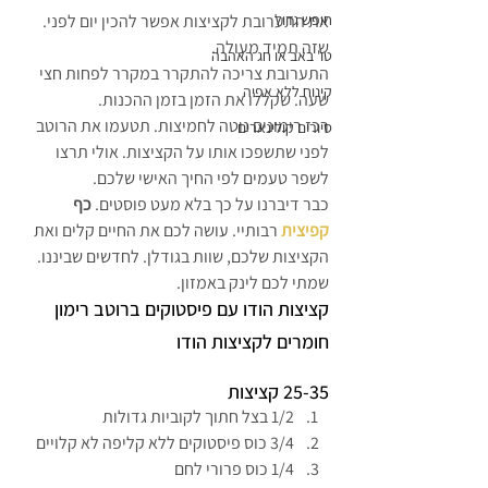
את התערובת לקציצות אפשר להכין יום לפני. 
חופש גדול
שזה תמיד מעולה.
טו' באב או חג האהבה
התערובת צריכה להתקרר במקרר לפחות חצי 
קינוח ללא אפיה
שעה. שקללו את הזמן בזמן ההכנות.
רכז רימונים נוטה לחמיצות. תטעמו את הרוטב 
סיורים קולינארים
לפני שתשפכו אותו על הקציצות. אולי תרצו 
לשפר טעמים לפי החיך האישי שלכם.
כבר דיברנו על כך בלא מעט פוסטים. 
כף 
קפיצית
 רבותיי. עושה לכם את החיים קלים ואת 
הקציצות שלכם, שוות בגודלן. לחדשים שביננו. 
שמתי לכם לינק באמזון.
קציצות הודו עם פיסטוקים ברוטב רימון
חומרים לקציצות הודו
25-35 קציצות
1/2 בצל חתוך לקוביות גדולות
3/4 כוס פיסטוקים ללא קליפה לא קלויים
1/4 כוס פרורי לחם