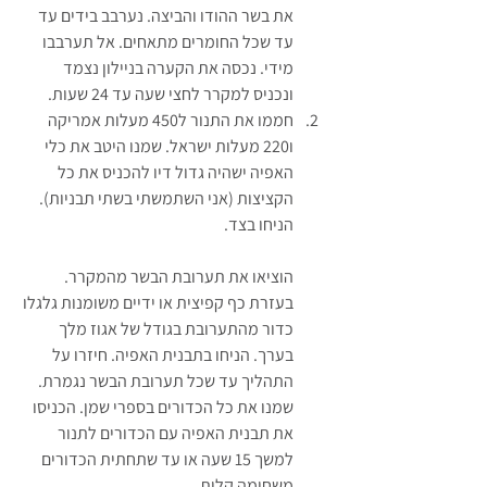
את בשר ההודו והביצה. נערבב בידים עד 
עד שכל החומרים מתאחים. אל תערבבו 
מידי. נכסה את הקערה בניילון נצמד 
ונכניס למקרר לחצי שעה עד 24 שעות.
חממו את התנור ל450 מעלות אמריקה 
ו220 מעלות ישראל. שמנו היטב את כלי 
האפיה ישהיה גדול דיו להכניס את כל 
הקציצות (אני השתמשתי בשתי תבניות). 
הניחו בצד.
הוציאו את תערובת הבשר מהמקרר. 
בעזרת כף קפיצית או ידיים משומנות גלגלו 
כדור מהתערובת בגודל של אגוז מלך 
בערך. הניחו בתבנית האפיה. חיזרו על 
התהליך עד שכל תערובת הבשר נגמרת. 
שמנו את כל הכדורים בספרי שמן. הכניסו 
את תבנית האפיה עם הכדורים לתנור 
למשך 15 שעה או עד שתחתית הכדורים 
משחימה קלות.