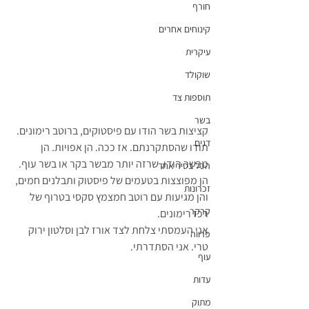
חורף
קינוחים אחרים
עיקרית
שוקולד
תוספות צד
בשר
קציצות בשר הודו עם פיסטוקים, ברוטב רימונים. 
דגים
תודו שהסתקרנתם. אז ככה. הן אפויות. הן 
מבשר הודו, שרזה יותר מבשר בקר או בשר עוף. 
הכל בסיר אחד
הן מפוצצות בטעמים של פיסטוק ותבלנים חמים, 
זכרונות
והן מגיעות עם רוטב חמצמץ סקסי בטרוף של 
קרקר
רכז רימונים.
אני העמסתי צלחת לצד אורז לבן וסלטון ירוק 
פרווה
טרי. אני הסתדרתי.
עוף
עדות
מתוק