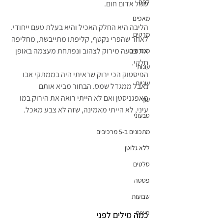
לחם
סגול אדום חום.
מאפים
הליבה היא החלק האכיל והיא בעלת טעם ייחודי. 
מרקים
לאחר שהפרי נקטף, קליפתו מתייבשת, מחליפה 
את צבעה מירוק לצהוב ונפתחת מעצמה באופן 
ממרחים
חלקי.
עוגות
הפיסטוק הכי ירוק שראיתי היה בממתקי אבו 
עוגיות
גאבל ממגדל שמס. הבחור מביא אותם 
מאפגניסטן ואם לא הייתי רואה את הירוק במו 
עוף
עיני, לא הייתי מאמינה, שזה לא צבע מאכל.
טבעוני
מתכונים ב-5 מרכיבים
ללא גלוטן
סלטים
פסטה
שבועות
פיצות
כמה מילים לפני