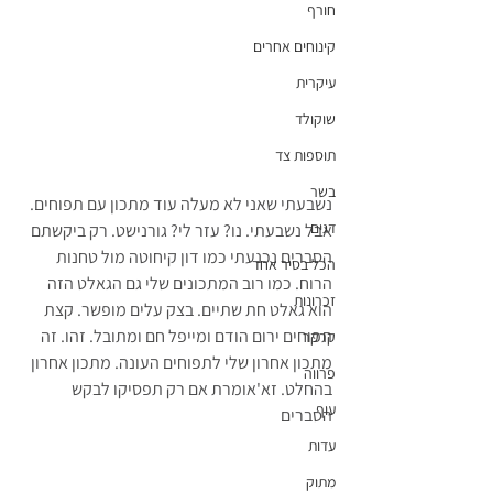
חורף
קינוחים אחרים
עיקרית
שוקולד
תוספות צד
בשר
נשבעתי שאני לא מעלה עוד מתכון עם תפוחים. 
דגים
אבל נשבעתי. נו? עזר לי? גורנישט. רק ביקשתם 
הסברים נכנעתי כמו דון קיחוטה מול טחנות 
הכל בסיר אחד
הרוח. כמו רוב המתכונים שלי גם הגאלט הזה 
זכרונות
הוא גאלט חת שתיים. בצק עלים מופשר. קצת 
תפוחים ירום הודם ומייפל חם ומתובל. זהו. זה 
קרקר
מתכון אחרון שלי לתפוחים העונה. מתכון אחרון 
פרווה
בהחלט. זא'אומרת אם רק תפסיקו לבקש 
עוף
הסברים
עדות
מתוק