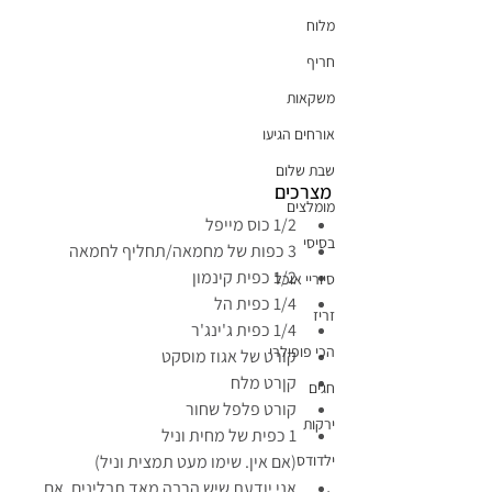
מלוח
חריף
משקאות
אורחים הגיעו
שבת שלום
מצרכים
מומלצים
1/2 כוס מייפל
בסיסי
3 כפות של מחמאה/תחליף לחמאה
1/2 כפית קינמון
סיוריי אוכל
1/4 כפית הל
זריז
1/4 כפית ג'ינג'ר
הכי פופולרי
קורט של אגוז מוסקט
קןרט מלח
חגים
קורט פלפל שחור
ירקות
1 כפית של מחית וניל
ילדודס
(אם אין. שימו מעט תמצית וניל)
אני יודעת שיש הרבה מאד תבלינים. אם 