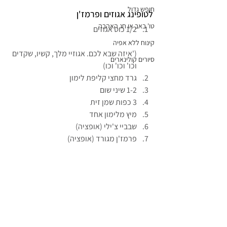
חופש גדול
לטופינג אגוזים ופרמז'ן
טו' באב או חג האהבה
1/2 כוס אגוזים
קינוח ללא אפיה
('איזה שבא לכם. אגוזיי מלך, קשיו, שקדים 
סיורים קולינארים
וכו' וכו' וכו)
גרד מחצי קליפת לימון
1-2 שיני שום
3 כפות שמן זית
מיץ מלימון אחד
שבביי צ'ילי (אופציה)
פרמז'ן מגורד (אופציה)