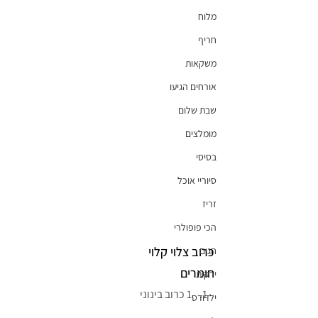
מלוח
חריף
משקאות
אורחים הגיעו
שבת שלום
מומלצים
בסיסי
סיוריי אוכל
זריז
הכי פופולרי
כרוב צלוי קלוי
חגים
חומרים
ירקות
1 כרוב בינוני
ילדודס