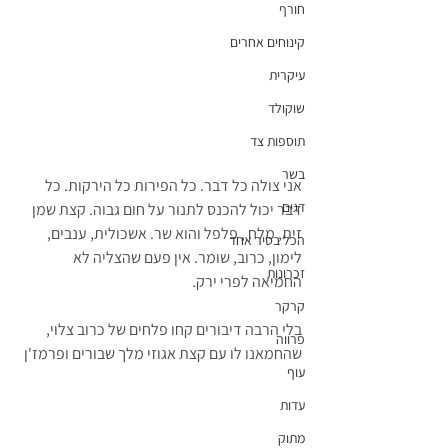
חורף
קינוחים אחרים
עיקרית
שוקולד
תוספות צד
בשר
אני צולה כל דבר. כל הפירות כל הירקות. כל 
דגים
דבר יכול להכנס לתנור על חום גבוה. קצת שמן 
זית, מלח , פלפל והוא שר. אשכולית, ענבים, 
הכל בסיר אחד
לימון, כרוב, שומר. אין פעם שהצליה לא 
זכרונות
החמיאה לפרי ירק.
קרקר
בלי הרבה דיבורים קחו פלחים של כרוב צלוי, 
פרווה
שהחמאנו לו עם קצת אגוזי מלך שבורים ופרמז'ן
עוף
עדות
מתוק