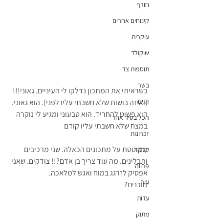
חורף
קינוחים אחרים
עיקרית
שוקולד
תוספות צד
בשר
כשראיתי את המתכון נדלקו לי העיניים. גאוני!!!  
דגים
(ואיזה בושות שלא חשבתי עליו לפני). הוא גאוני. 
הוא פשוט להחריד. הוא טבעוני ומגיע לי נוקרה 
הכל בסיר אחד
במצח שלא חשבתי עליו קודם
זכרונות
ממוטטת על מתכונים הכאלה. שני מרכיבים 
קרקר
ותבלינים. מה עוד צריך בן אדם?!! צודקים. שאני 
פרווה
אפסיק לזרגג במוח ואגש למלאכה.
עוף
מוכנים?
עדות
מתוק