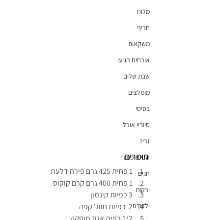
מלוח
חריף
משקאות
אורחים הגיעו
שבת שלום
מומלצים
בסיסי
סיוריי אוכל
זריז
חומרים
הכי פופולרי
1 פחית 425 גרם פירה דלעת
חגים
1 פחית 400 גרם קרם קוקוס
ירקות
3 כפיות קינמון
2  כפיות חווג' קפה
ילדודס
1/2 כפית אגוז מוסקט