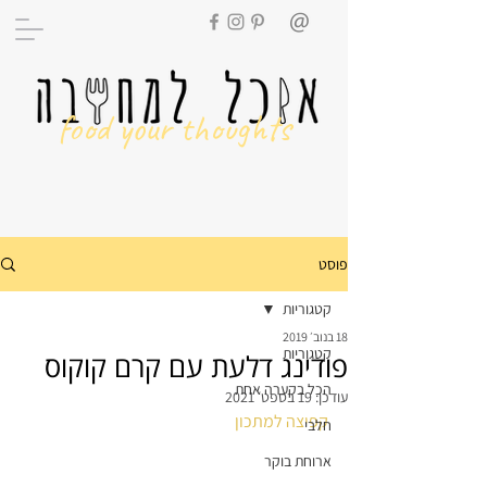
food your thoughts
פוסט
קטגוריות
18 בנוב׳ 2019
קטגוריות
פודינג דלעת עם קרם קוקוס
הכל בקערה אחת
עודכן:
19 בספט׳ 2021
קפיצה למתכון
חלבי
ארוחת בוקר