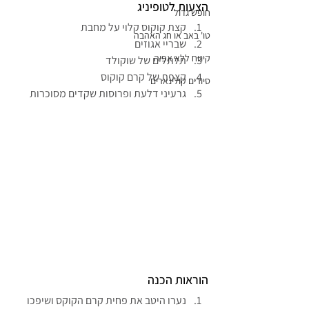
הצעות לטופיניג
חופש גדול
קצת קוקוס קלוי על מחבת
טו' באב או חג האהבה
שבריי אגוזים
קינוח ללא אפיה
תלתלים של שוקולד
קצפת של קרם קוקוס
סיורים קולינארים
גרעיני דלעת ופרוסות שקדים מסוכרות
הוראות הכנה
נערו היטב את פחית קרם הקוקס ושיפכו 