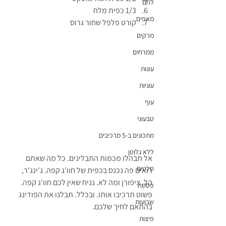
לחם
1/3 כפית מלח
מאפים
קורט פלפל שחור גרוס
מרקים
ממרחים
עוגות
עוגיות
עוף
טבעוני
מתכונים ב-5 מרכיבים
ללא גלוטן
אל תבהלו מכמות התבלינים. כל מה שאתם 
סלטים
רואים פה נכנס בכפית של חוו'ג קפה. ג'ינג'ר, 
הל, ציפורן ומה לא. נניח שאין לכם חוו'ג קפה. 
פסטה
פשוט תרכיבו אותו. ובכלל. תבלנו את הפודינג 
שבועות
בהתאם לחיך שלכם.
פיצות