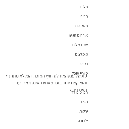
מלוח
חריף
משקאות
אורחים הגיעו
שבת שלום
מומלצים
בסיסי
סיוריי אוכל
סוג של פנטהאוז לסדוויץ המוכר. הוא לא מתחנף 
והוא קצת יותר בוגר מאחיו האינפנטלי,  עוד 
זריז
פעם ריבה .
הכי פופולרי
חגים
ירקות
ילדודס