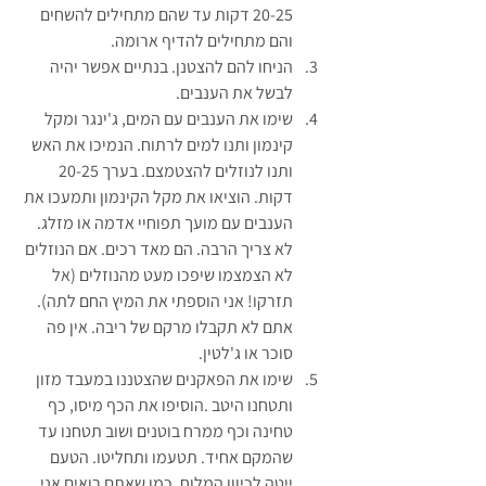
20-25 דקות עד שהם מתחילים להשחים 
והם מתחילים להדיף ארומה.
הניחו להם להצטנן. בנתיים אפשר יהיה 
לבשל את הענבים.
שימו את הענבים עם המים, ג'ינגר ומקל 
קינמון ותנו למים לרתוח. הנמיכו את האש 
ותנו לנוזלים להצטמצם. בערך 20-25 
דקות. הוציאו את מקל הקינמון ותמעכו את 
הענבים עם מועך תפוחיי אדמה או מזלג. 
לא צריך הרבה. הם מאד רכים. אם הנוזלים 
לא הצמצמו שיפכו מעט מהנוזלים (אל 
תזרקו! אני הוספתי את המיץ החם לתה). 
אתם לא תקבלו מרקם של ריבה. אין פה 
סוכר או ג'לטין.
שימו את הפאקנים שהצטננו במעבד מזון 
ותטחנו היטב .הוסיפו את הכף מיסו, כף 
טחינה וכף ממרח בוטנים ושוב תטחנו עד 
שהמקם אחיד. תטעמו ותחליטו. הטעם 
ייטה לכיוון המלוח. כמו שאתם רואים אני 