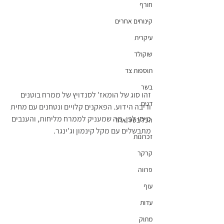
חורף
קינוחים אחרים
עיקרית
שוקולד
תוספות צד
בשר
זהו סוג של הומאז' לסנדויץ של ממרח בוטנים 
דגים
וריבה הידוע. הפאקנים קלויים ונטחנים עם מחית 
מיסו לבן, מה שמעניק לממרח מליחות, והענבים 
הכל בסיר אחד
מתבשלים עם מקל קינמון וג'ינגר.
זכרונות
קרקר
פרווה
עוף
עדות
מתוק