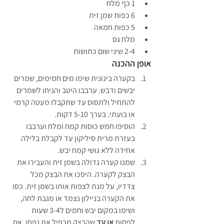
1 כף מלח
6 כפות שמן זית
5 כפות חמאה
מלח גס
2-4 שיני שום כתושות
אופן ההכנה
בקערה בינונית שימו מים חמימים, שמרים 
יבשים ודבש. ערבבו היטב והניחו לשמרים 
להתחיל ולתסוס עד שתקבלו מעטה קרמי 
או בועתי. בערך 5-10 דקות.
הוסיפו חמש כוסות קמח ומלח וערבבו 
בעזרת מרית סיליקון עד לקבלת בלילה 
אחידה ללא גושי קמח יבש.
שמנו קערה גדולה בשמן זית והעבירו את 
הבצק לקערה. היפכו את הבצק מכל 
צדדיו, על מנת לצפות אותו בשמן זית. כסו 
את הקערה בניילון נצמד או מגבת לחה, 
ושימו במקום יבש וחמים ל3-4 שעות 
לפחות 
או עד
 שהבצק מכפיל את נפחו. אם 