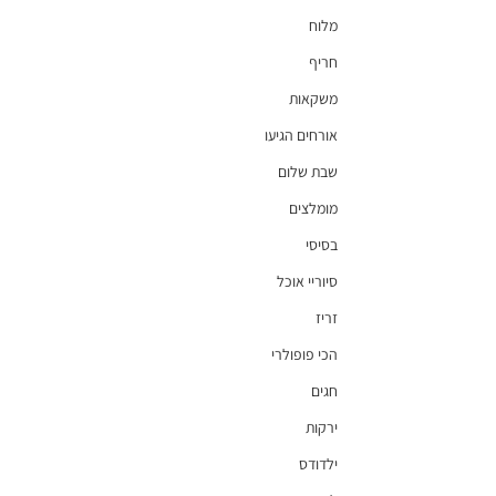
מלוח
חריף
משקאות
אורחים הגיעו
שבת שלום
מומלצים
בסיסי
סיוריי אוכל
זריז
הכי פופולרי
חגים
ירקות
ילדודס