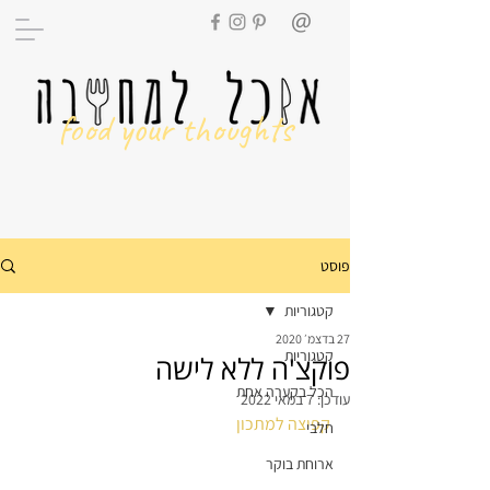
food your thoughts
פוסט
קטגוריות
27 בדצמ׳ 2020
קטגוריות
פוקצ'ה ללא לישה
הכל בקערה אחת
עודכן:
7 במאי 2022
קפיצה למתכון
חלבי
ארוחת בוקר