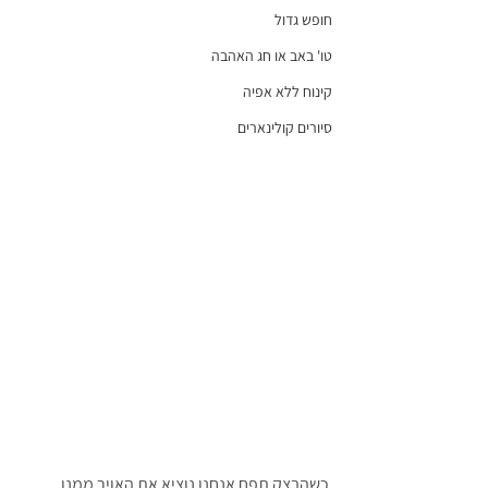
חופש גדול
טו' באב או חג האהבה
קינוח ללא אפיה
סיורים קולינארים
כשהבצק תפח אנחנו נוציא את האויר ממנו, 