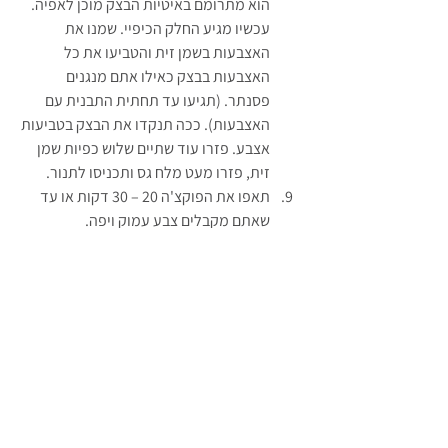
הוא מתרומם באיטיות הבצק מוכן לאפיה.
עכשיו מגיע החלק הכיפיי. שמנו את 
האצבעות בשמן זית והטביעו את כל 
האצבעות בבצק כאילו אתם מנגנים 
פסנתר. (תגיעו עד תחתית התבנית עם 
האצבעות). ככה תנקדו את הבצק בטביעות 
אצבע. פזרו עוד שתיים שלוש כפיות שמן 
זית, פזרו מעט מלח גס ותכניסו לתנור.
תאפו את הפוקצ'ה 20 – 30 דקות או עד 
שאתם מקבלים צבע עמוק ויפה.
אם אתם בעניין של חמאת שום. חממו כמה 
כפות חמאה במחבת, כשזאת מעלה בועות 
הוסיפו מעט שיני שום כתוש.ערבבו היטב 
ומרחו חמאת שום על פני הפוקצ'ה. הגישו 
מיד.