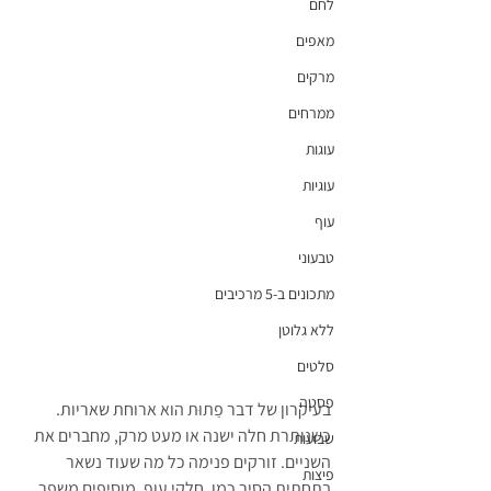
לחם
מאפים
מרקים
ממרחים
עוגות
עוגיות
עוף
טבעוני
מתכונים ב-5 מרכיבים
ללא גלוטן
סלטים
פסטה
בעיקרון של דבר פַתוּת הוא ארוחת שאריות. 
כשנותרת חלה ישנה או מעט מרק, מחברים את 
שבועות
השניים. זורקים פנימה כל מה שעוד נשאר 
פיצות
בתחתית הסיר כמו, חלקי עוף, מוסיפים משפר 