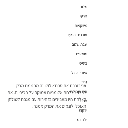
מלוח
חריף
משקאות
אורחים הגיעו
שבת שלום
מומלצים
בסיסי
סיוריי אוכל
זריז
אני זוכרת את סבתא לולוו'ה מחממת מרק 
הכי פופולרי
לאבא בצלחת אלומניום עמוקה על הכיריים. את 
הצלחת היו מעבירים בזהירות עם מגבת לשולחן 
חגים
האוכל ולוגמים את המרק ממנה.
ירקות
ילדודס