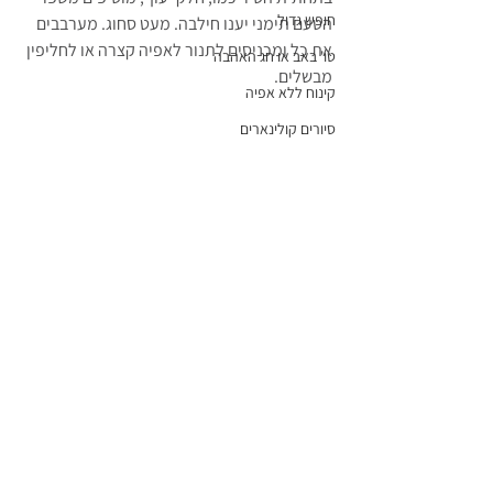
חופש גדול
הטעם תימני יענו חילבה. מעט סחוג. מערבבים 
את כל ומכניסים לתנור לאפיה קצרה או לחליפין 
טו' באב או חג האהבה
מבשלים.
קינוח ללא אפיה
סיורים קולינארים