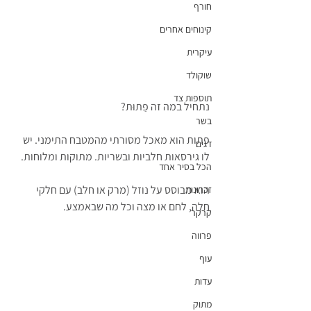
חורף
קינוחים אחרים
עיקרית
שוקולד
תוספות צד
נתחיל במה זה פַתוּת?
בשר
פתות הוא מאכל מסורתי מהמטבח התימני. יש 
דגים
לו גירסאות חלביות ובשריות. מתוקות ומלוחות.
הכל בסיר אחד
הוא מבוסס על נוזל (מרק או חלב) עם חלקי 
זכרונות
חלה, לחם או מצה וכל מה שבאמצע.
קרקר
פרווה
עוף
עדות
מתוק