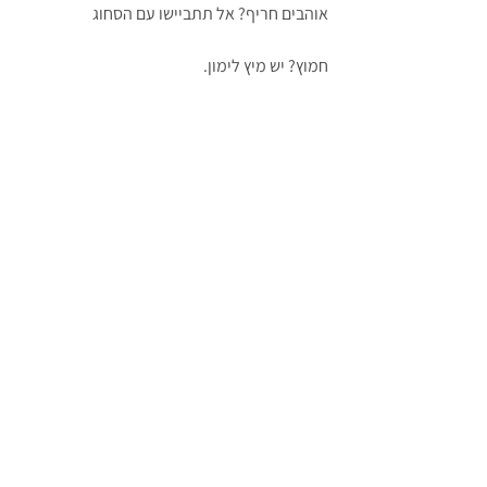
אוהבים חריף? אל תתביישו עם הסחוג
חמוץ? יש מיץ לימון.
הנה הלינק ל
חילבה