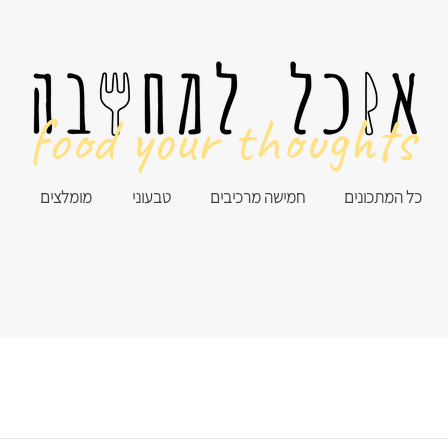
food your thoughts
כל המתכונים
חמישה מרכיבים
טבעוני
מומלצים