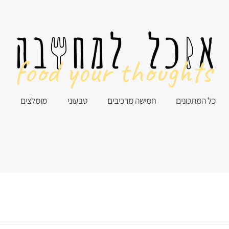
food your thoughts
כל המתכונים
חמישה מרכיבים
טבעוני
מומלצים