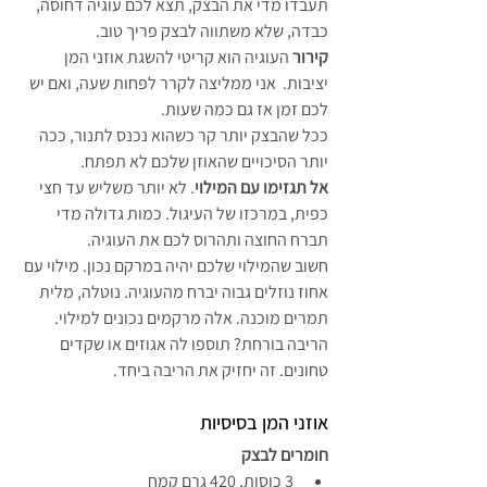
תעבדו מדי את הבצק, תצא לכם עוגיה דחוסה, 
כבדה, שלא משתווה לבצק פריך טוב.
קירור
 העוגיה הוא קריטי להשגת אוזני המן 
יציבות.  אני ממליצה לקרר לפחות שעה, ואם יש 
לכם זמן אז גם כמה שעות. 
ככל שהבצק יותר קר כשהוא נכנס לתנור, ככה 
יותר הסיכויים שהאוזן שלכם לא תפתח.
אל תגזימו עם המילוי
. לא יותר משליש עד חצי 
כפית, במרכזו של העיגול. כמות גדולה מדי 
תברח החוצה ותהרוס לכם את העוגיה.
חשוב שהמילוי שלכם יהיה במרקם נכון. מילוי עם 
אחוז נוזלים גבוה יברח מהעוגיה. נוטלה, מלית 
תמרים מוכנה. אלה מרקמים נכונים למילוי.
הריבה בורחת? תוספו לה אגוזים או שקדים 
טחונים. זה יחזיק את הריבה ביחד.
אוזני המן בסיסיות
חומרים לבצק
3 כוסות, 420 גרם קמח