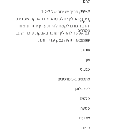
לחם
מאפים
לבצק פריך יש יחס של 1:2:3.
ניתן להחליף חלק מהקמח באבקת שקדים. 
מרקים
הדבר גורם לקמח להיות עדין יותר ונימוח.
ממרחים
גם אפשר להחליף סוכר באבקת סוכר. שוב. 
התוצאה תהיה בצק עדין יותר.
עוגות
עוגיות
עוף
טבעוני
מתכונים ב-5 מרכיבים
ללא גלוטן
סלטים
פסטה
שבועות
פיצות