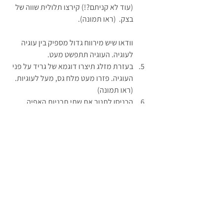
(עוד לא קניתם?!) קירצו תלולית שווה של 
בצק.  (ראו תמונה).
וודאו שיש מירווח גדול מספיק בין עוגיה 
לעוגיה. העוגיה תתפשט מעט.
בעזרת מזלג תיצרו דוגמא של גריד על פני 
העוגיה. פזרו מעט מלח גס, מעל לעוגיות. 
(ראו תמונה)
הכניסו לתנור את שתי תבניות האפיה 
למשך 10-12 דקות. שימו תבנית אחת 
למעלה ותבנית שניה למטה. בחצי זמן 
האפיה, החליפו בין שתי התבניות.
הוציאו את התבנית מהתנור והניחו לעוגיה 
להתקרר לחלוטין. אחסנו בצנצנת אטומה.