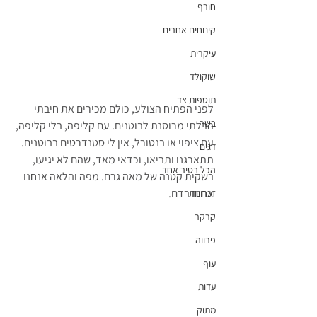
חורף
קינוחים אחרים
עיקרית
שוקולד
תוספות צד
לפני הפתיח הצולע, כולם מכירים את חיבתי 
בשר
הבלתי מרוסנת לבוטנים. עם קליפה, בלי קליפה, 
עם ציפוי או בנטורל, אין לי סטנדרטים בבוטנים. 
דגים
תתארגנו ותביאו, וכדאי מאד, שהם לא יגיעו, 
הכל בסיר אחד
בשקית קטנה של מאה גרם. מפה והלאה אנחנו 
אחים בדם.
זכרונות
קרקר
פרווה
עוף
עדות
מתוק