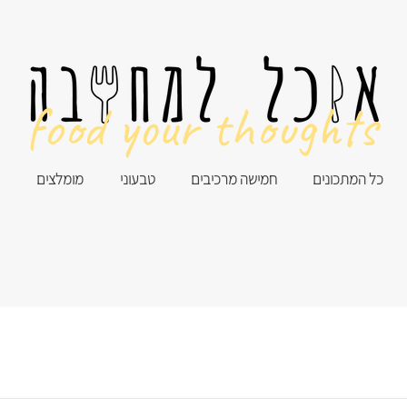
food your thoughts
כל המתכונים
חמישה מרכיבים
טבעוני
מומלצים