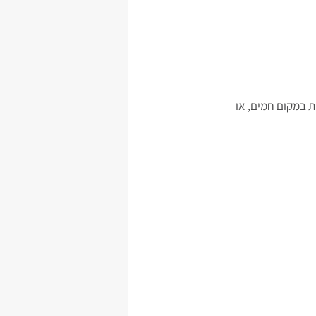
מרים. חשוב שלא להשאיר גושים של קמח יבש בעיסה. ניתן לבצק לנוח 3-4 שעות במקום חמים, או 