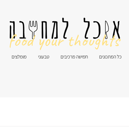
food your thoughts
כל המתכונים
חמישה מרכיבים
טבעוני
מומלצים