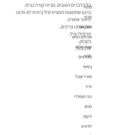
כל הדברים הטובים. גם זה קורה בבית.
מלוח
ברגע שתטעמו תמצית וניל ביתית לא תרצו 
חריף
לחזור אחורה. 
מה אנחנו צריכים.
משקאות
תרמילי וניל.
אורחים הגיעו
בקבוק.
שבת שלום
אלכוהול.
זהו.
מומלצים
בסיסי
סיוריי אוכל
זריז
הכי פופולרי
חגים
ירקות
ילדודס