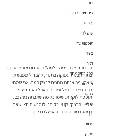
חורף
קינוחים אחרים
עיקרית
שוקולד
תוספות צד
בשר
דגים
הו. זאת פיצה פטנט. למה? כי אנחנו אופים אותה 
הכל בסיר אחד
בתוך תבנית עמוקה בתנור, להבדיל ממגש או 
מאבן. פה אנחנו נותנים לבצק במה. אני שמתי 
זכרונות
כרוב ניצנים, בצל ופטריות אבל באמת שכל 
קרקר
תוספת לוקחת. שימו כל מה שאבתה נפשכם. 
פרווה
עליי. והבצק? קנוי. רק תנו לו לנשום חצי שעה 
בטמפרטורת חדר והוא שלכם לעד.
עוף
עדות
מתוק