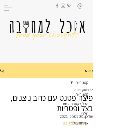
food your thoughts
פוסט
קטגוריות
22 באוק׳ 2019
קטגוריות
פיצה פטנט עם כרוב ניצנים,
הכל בקערה אחת
בצל ופטריות
חלבי
עודכן:
20 בספט׳ 2021
קפיצה למתכון
ארוחת בוקר