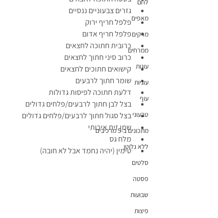
לחם
גזרים צבעוניים ננסיים
מאפים
פלפל חריף ירוק
פלפל חריף אדום
מרקים
כרובית חתוכה לחצאים
ממרחים
כרוב סיני חתוך לחצאים
עוגות
קישואים חתוכים לחצאים
שומר חתוך לרבעים
עוגיות
דלעת חתוכה לפיסות גדולות
עוף
בצל לבן חתוך לרבעים/פלחים גדולים
טבעוני
בצל סגול חתוך לרבעים/פלחים גדולים
שמן זית איכותי
מתכונים ב-5 מרכיבים
מלח גס
ללא גלוטן
טימין (יהיה נחמד אבל לא חובה)
סלטים
פסטה
שבועות
פיצות