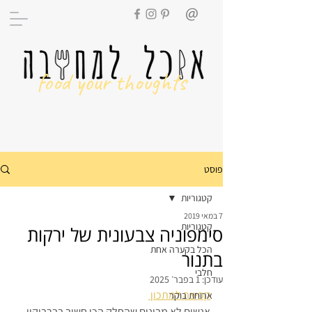
food your thoughts
פוסט
קטגוריות
7 במאי 2019
קטגוריות
סימפוניה צבעונית של ירקות
הכל בקערה אחת
בתנור
חלבי
עודכן:
1 בפבר׳ 2025
קפיצה למתכון 
ארוחת בוקר
אנשים לא מבינים שהחלק הכי חשוב בברביקיו 