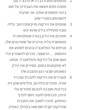
מחממים מחבת כבדה או פלנצ'ה (גם 
מחבת פסים תעשה את העבודה) על חום 
בינוני ומשמנים אותה. אני אוהבת 
להשתמש בספריי שמן
שוטפים את הירקות ומייבשים היטב. צליה 
טובה מתחילה בירק שהוא יבש
חותכים את הירק בצורה שמחמיאה לו 
ומאפשרת צליה מירבית של שטח פנים שלו.
מניחים על הפלאנצ'ה ונהנים לשמוע את 
התססס…. הראשוני. זוכרים להשפריץ מדי 
פעם שמן על הירקות והפלאנצ'ה. אנחנו 
לא מתקמצים בשמן. מסירים את הירק 
כשאנחנו שבעי רצון מהצבע שלו
מעבירים את הירקות לתבנית עם נייר 
אפיה. מפזרים מלח גס, מזליפים שמן זית 
בנדיבות ואם בא לכם גם מפזרים עלי 
תימין. מכניסים לתנור החם למדף 
התחתון. תזכרו לסובב את התבנית 
שהירקות יקבלו חום שווה במהלך האפיה.