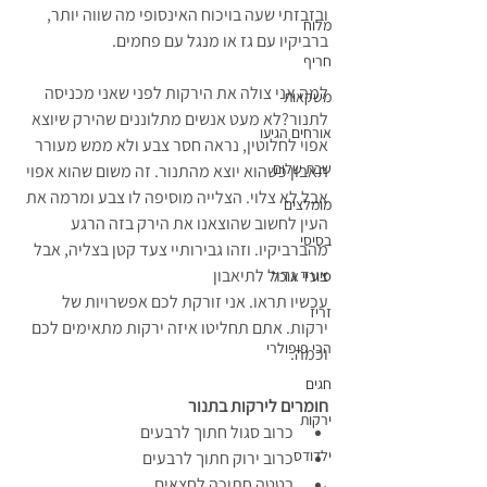
ובזבזתי שעה בויכוח האינסופי מה שווה יותר, 
מלוח
ברביקיו עם גז או מנגל עם פחמים.
חריף
למה אני צולה את הירקות לפני שאני מכניסה 
משקאות
לתנור?לא מעט אנשים מתלוננים שהירק שיוצא 
אורחים הגיעו
אפוי לחלוטין, נראה חסר צבע ולא ממש מעורר 
שבת שלום
תאבון כשהוא יוצא מהתנור. זה משום שהוא אפוי 
אבל לא צלוי. הצלייה מוסיפה לו צבע ומרמה את 
מומלצים
העין לחשוב שהוצאנו את הירק בזה הרגע 
בסיסי
מהברביקיו. וזהו גבירותיי צעד קטן בצליה, אבל 
צעד גדול לתיאבון
סיוריי אוכל
עכשיו תראו. אני זורקת לכם אפשרויות של 
זריז
ירקות. אתם תחליטו איזה ירקות מתאימים לכם 
הכי פופולרי
וכמה.
חגים
חומרים לירקות בתנור
ירקות
כרוב סגול חתוך לרבעים
ילדודס
כרוב ירוק חתוך לרבעים
בטטה חתוכה לחצאים