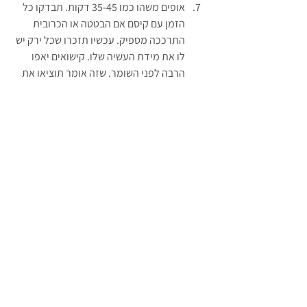
אופים משהו כמו 35-45 דקות. תבדקו כל 
הזמן עם קיסם אם הבטטה או הכרובית 
התרככה מספיק. עכשיו תזכרו שכל ירק יש 
לו את מידת העשיה שלו. קישואים יאפו 
הרבה לפני השומר. שזה אומר תוציאו את 
הקישואים לפני השומר ושמו בכלי ששומר 
על החום עד שהאפיה מסתיימת.
סדר. זה כל מה שביקשתם מכם.
זהו. אני חושבת שכיסיתי את הכל.
שיהיה בתאבון נשמות
טבעוני
ללא גלוטן