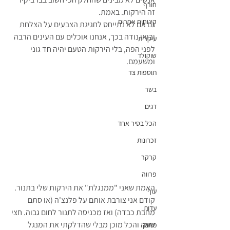
חורף
זה הירקות. באמת. 
קינוחים אחרים
גם אם לא נתייחס לחגיגת הצבעים על הצלחת 
ובואו נודה בכך, אנחנו אוכלים עם העינים הרבה 
עיקרית
לפני הפה, בלי הירקות הטעם יהיה חד גוני 
שוקולד
ומשעמם. 
תוספות צד
בשר
דגים
הכל בסיר אחד
זכרונות
קרקר
פרווה
האמת שאני "ממנגלת" את הירקות שלי בתנור. 
עוף
קודם אני צורבת אותם על פלנצ'ה (או סתם 
עדות
מחבת כבדה) ואז מכניסה לתנור לחום גבוה. חצי 
שעה והכל מוכן מבלי שהדלקתי את המנגל 
מתוק