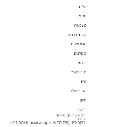
מלוח
חריף
משקאות
אורחים הגיעו
שבת שלום
מומלצים
בסיסי
סיוריי אוכל
זריז
הכי פופולרי
חגים
ירקות
כה אמר ויקיפידיה
ילדודס
כְּרוּב סִינִי (שם מדעי: Brassica rapa ותת זניו) 