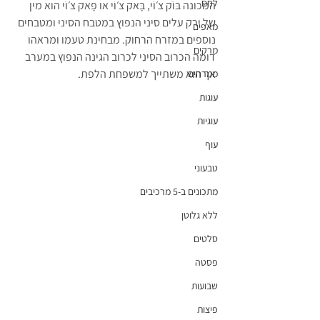
לחם
המכונה בּוֹק צ׳וֹי, בָּאק צ׳וֹי או פָּאק צ׳וֹי הוא מין 
של ירק עלים סיני הנפוץ במטבח הסיני ומטבחים 
מאפים
נוספים במזרח הרחוק. מבחינת טעמו ומראהו 
מרקים
דומה הכרוב הסיני לכרוב הגינה הנפוץ במערב 
אך הוא משתייך למשפחת הלפת.
ממרחים
עוגות
עוגיות
עוף
טבעוני
מתכונים ב-5 מרכיבים
ללא גלוטן
סלטים
פסטה
שבועות
פיצות