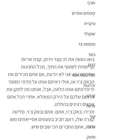
חורף
קינוחים אחרים
עיקרית
שוקולד
תוספות צד
בשר
בואו נעשה את זה קצר וירוק. קצת טריות 
דגים
קריספית לשטוף את החיך, מכל החגיגות 
שהרבצנו בו. אני לא יודעת, אם אתם מכירים את 
הכל בסיר אחד
הבאק צ'וי או, אולי ראיתם אותו על מדפי הסופר 
זכרונות
ודיפדפתם אותו הלאה, אבל, אנחנו פה לתקן את 
קרקר
הרושם שלכם על הירק המופלא. אחרי הכל אתם 
אנשים רצינים בהחלט.
פרווה
תכירו. באק צ'וי, אתם. אתם ובאק צ'וי. מליטה 
עוף
קצרה שלו, רוטב חביב בטעמים אסיייאתים משו 
והנה, אתם החברים הכי טובים שיש.
עדות
מתוק