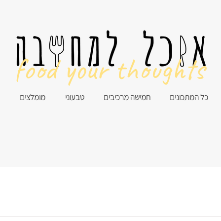
food your thoughts
כל המתכונים
חמישה מרכיבים
טבעוני
מומלצים