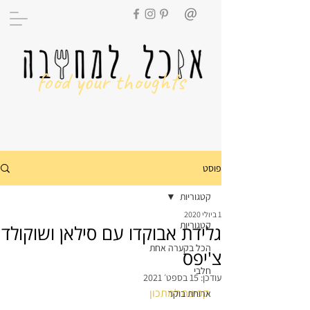
food your thoughts
פוסט
קטגוריות
1 ביולי 2020
קטגוריות
גלידת אבוקדו עם סילאן ושוקולד
הכל בקערה אחת
צ'יפס
חלבי
עודכן:
15 בספט׳ 2021
קפיצה למתכון
ארוחת בוקר