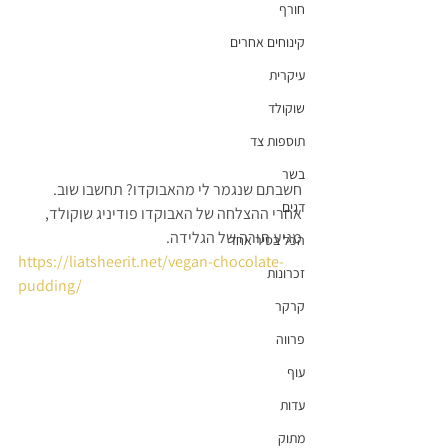
חורף
קינוחים אחרים
עיקרית
שוקולד
תוספות צד
בשר
חשבתם שנגמר לי מהאבוקדו? תחשבו שוב. 
דגים
אחרי ההצלחה של האבוקדו פודיניג שוקולד, 
מגיע תורה של הגלידה.
הכל בסיר אחד
https://liatsheerit.net/vegan-chocolate-
זכרונות
pudding/
קרקר
פרווה
עוף
עדות
מתוק