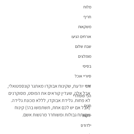
מלוח
חריף
משקאות
אורחים הגיעו
שבת שלום
מומלצים
בסיסי
סיוריי אוכל
אני יודעת, שקינוח אבוקדו מאתגר קונספטואלי, 
זריז
אבל אלה, שעדין קוראים את הפוסט, מסוקרנים 
הכי פופולרי
לא פחות. גלידת אבוקדו, לללא מכונת גלידה. 
חגים
(אבל אם יש לכם אחת, תשתמשו בה!) קינוח 
שמותח גבולות ומשוחרר מרגשות אשם.
ירקות
ילדודס